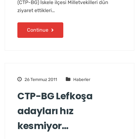
(CTP-BG) İskele ilçesi Milletvekilleri dün
ziyaret ettikleri…
Continue
26 Temmuz 2011
Haberler
CTP-BG Lefkoşa
adayları hız
kesmiyor…