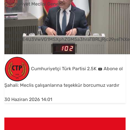
Cumhuriyet Meclisi Genel
...
1
0
YouTube Videosu
VVVUNXE4U3VwVG1MSXphZGM5a3hraTBRLjRjc29yeTNXe
Cumhuriyetçi Türk Partisi
2.5K
Abone ol
Şahali: Meclis çalışanlarına teşekkür borcumuz vardır
30 Haziran 2026 14:01