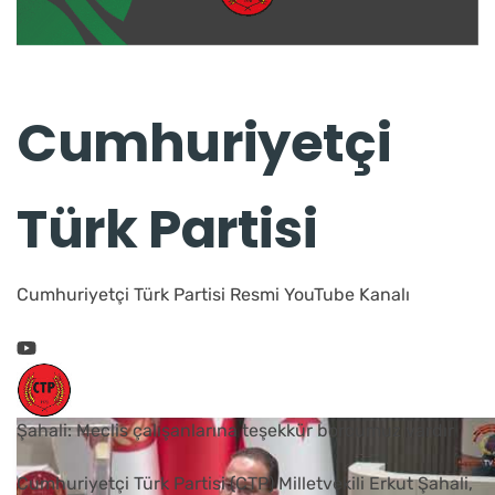
Cumhuriyetçi
Türk Partisi
Cumhuriyetçi Türk Partisi Resmi YouTube Kanalı
Şahali: Meclis çalışanlarına teşekkür borcumuz vardır
Cumhuriyetçi Türk Partisi (CTP) Milletvekili Erkut Şahali,