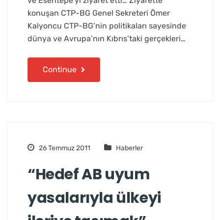
ve Esentepe’yi ziyaret etti… Ziyarette
konuşan CTP-BG Genel Sekreteri Ömer
Kalyoncu CTP-BG’nin politikaları sayesinde
dünya ve Avrupa’nın Kıbrıs’taki gerçekleri…
Continue
26 Temmuz 2011
Haberler
“Hedef AB uyum
yasalarıyla ülkeyi