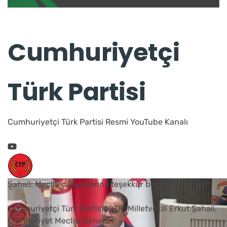
Cumhuriyetçi
Türk Partisi
Cumhuriyetçi Türk Partisi Resmi YouTube Kanalı
Şahali: Meclis çalışanlarına teşekkür borcumuz vardır
Cumhuriyetçi Türk Partisi (CTP) Milletvekili Erkut Şahali,
Cumhuriyet Meclisi Genel
...