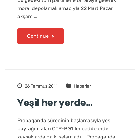
bölgedeki tüm partililerle bir araya gelerek
moral depolamak amacıyla 22 Mart Pazar
akşamı…
Continue
26 Temmuz 2011
Haberler
Yeşil her yerde…
Propaganda sürecinin başlamasıyla yeşil
bayrağını alan CTP-BG’liler caddelerde
kavşaklarda halkı selamladı… Propaganda