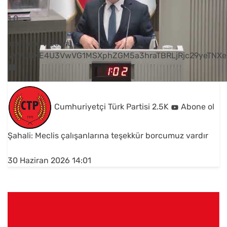
1
0
YouTube Videosu
VVVUNXE4U3VwVG1MSXphZGM5a3hraTBRLjRjc29yeTNXe
Cumhuriyetçi Türk Partisi
2.5K
Abone ol
Şahali: Meclis çalışanlarına teşekkür borcumuz vardır
30 Haziran 2026 14:01