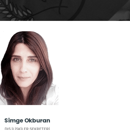
Simge Okburan
DIŞ İLIŞKILER SEKRETERI