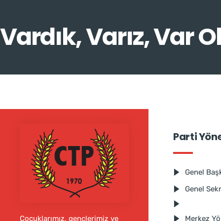
Vardık, Varız, Var O
Parti Yön
Genel Baş
Genel Sek
Merkez Yö
Çocuklarımız, gençlerimiz ve