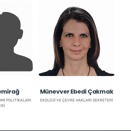
emirağ
Münevver Ebedi Çakmak
MI POLITIKALARI
EKOLOJI VE ÇEVRE HAKLARI SEKRETERI
ERI