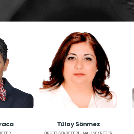
raca
Tülay Sönmez
RETER
ÖRGÜT SEKRETERI - MALI SEKRETER