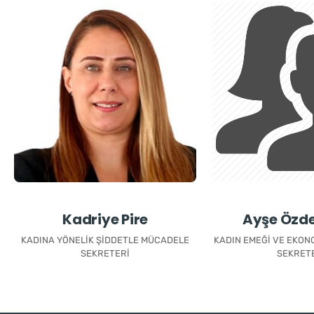
Kadriye Pire
Ayşe Özd
KADINA YÖNELIK ŞIDDETLE MÜCADELE
KADIN EMEĞI VE EKONO
SEKRETERI
SEKRET