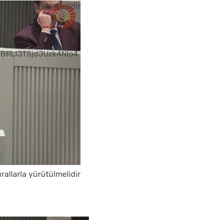
urallarla yürütülmelidir
BRLlJTSjdJUzk4Nlo4
urallarla yürütülmelidir