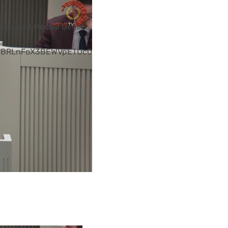
umhuriyet Meclisi Genel
...
TBRLnFoX3BEWVpETUc0