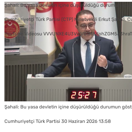
Şahali: Bu yasa devletin içine düşürüldüğü durumun göst
Cumhuriyetçi Türk Partisi (CTP) Milletvekili Erkut Şahali, 
YouTube Videosu VVVUNXE4U3VwVG1MSXphZGM5a3hraT
Şahali: Bu yasa devletin içine düşürüldüğü durumun göst
Cumhuriyetçi Türk Partisi
30 Haziran 2026 13:58