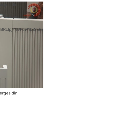
ergesidir
Cumhuriyet
...
BRLlpjYTVFcW1DZmRz
ergesidir