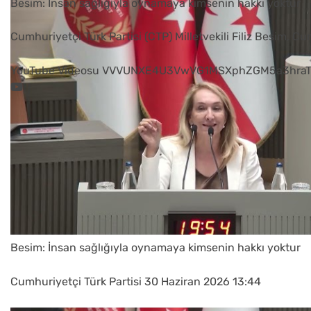
Besim: İnsan sağlığıyla oynamaya kimsenin hakkı yoktur
Cumhuriyetçi Türk Partisi (CTP) Milletvekili Filiz Besim, C
YouTube Videosu VVVUNXE4U3VwVG1MSXphZGM5a3hra
Besim: İnsan sağlığıyla oynamaya kimsenin hakkı yoktur
Cumhuriyetçi Türk Partisi
30 Haziran 2026 13:44