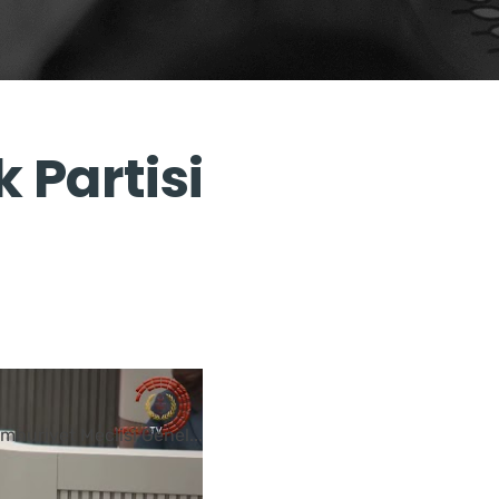
 Partisi
Cumhuriyet Meclisi Genel
...