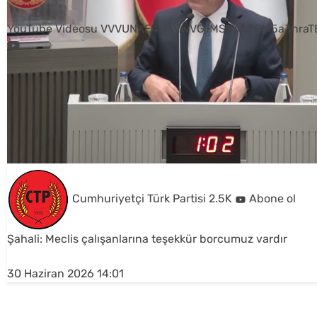
YouTube Videosu VVVUNXE4U3VwVG1MSXphZGM5a3hraTB
Cumhuriyetçi Türk Partisi
2.5K
Abone ol
Şahali: Meclis çalışanlarına teşekkür borcumuz vardır
30 Haziran 2026 14:01