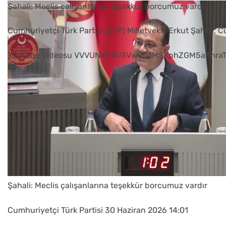
Şahali: Meclis çalışanlarına teşekkür borcumuz vardır
Cumhuriyetçi Türk Partisi (CTP) Milletvekili Erkut Şahali, 
YouTube Videosu VVVUNXE4U3VwVG1MSXphZGM5a3hraT
Şahali: Meclis çalışanlarına teşekkür borcumuz vardır
Cumhuriyetçi Türk Partisi
30 Haziran 2026 14:01