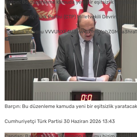
Barçın: Bu düzenleme kamuda yeni bir eşitsizlik yarataca
Cumhuriyetçi Türk Partisi (CTP) Milletvekili Devrim Barçın
YouTube Videosu VVVUNXE4U3VwVG1MSXphZGM5a3hraT
Barçın: Bu düzenleme kamuda yeni bir eşitsizlik yarataca
Cumhuriyetçi Türk Partisi
30 Haziran 2026 13:43
Candan: Bayrak Radyo Televizyon Kurumu bizim gözbebeğ