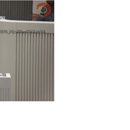
Cumhuriyet Meclisi Genel
...
BRLjRjc29yeTNXekY4