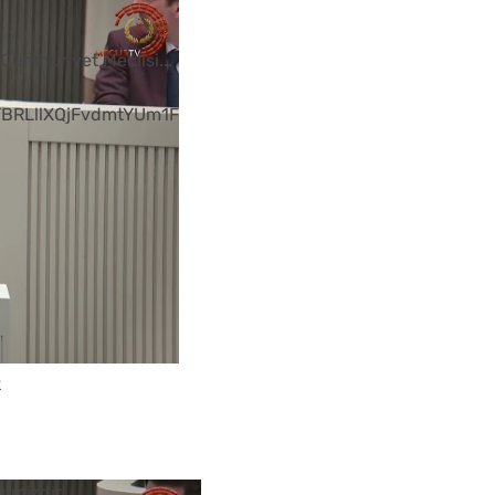
k
, Cumhuriyet Meclisi
...
BRLllXQjFvdmtYUm1F
k
imizdir