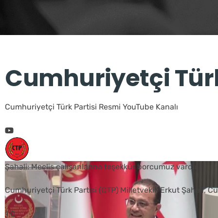
Cumhuriyetçi Türk
Cumhuriyetçi Türk Partisi Resmi YouTube Kanalı
Şahali: Meclis çalışanlarına teşekkür borcumuz vardır
Cumhuriyetçi Türk Partisi (CTP) Milletvekili Erkut Şahali, 
1
0