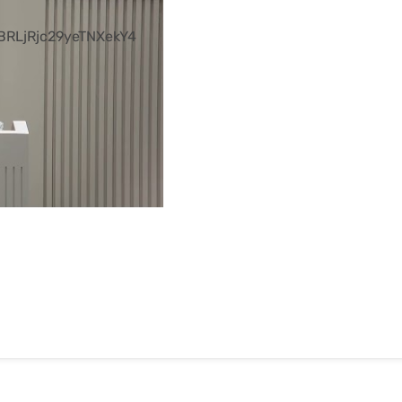
RLjRjc29yeTNXekY4