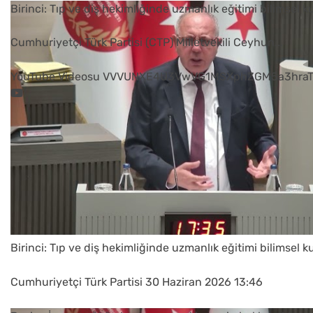
Birinci: Tıp ve diş hekimliğinde uzmanlık eğitimi bilimsel k
Cumhuriyetçi Türk Partisi (CTP) Milletvekili Ceyhun
...
YouTube Videosu VVVUNXE4U3VwVG1MSXphZGM5a3hraT
Birinci: Tıp ve diş hekimliğinde uzmanlık eğitimi bilimsel k
Cumhuriyetçi Türk Partisi
30 Haziran 2026 13:46