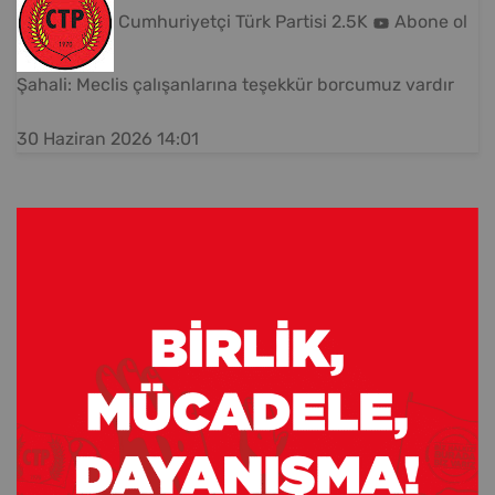
Cumhuriyetçi Türk Partisi
2.5K
Abone ol
Şahali: Meclis çalışanlarına teşekkür borcumuz vardır
30 Haziran 2026 14:01