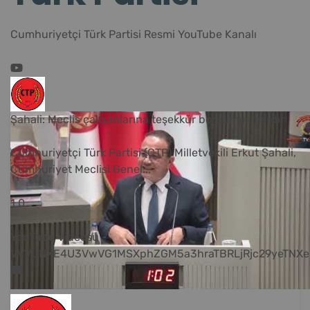
Cumhuriyetçi Türk Partisi Resmi YouTube Kanalı
Şahali: Meclis çalışanlarına teşekkür borcumuz vardır
Cumhuriyetçi Türk Partisi (CTP) Milletvekili Erkut Şahali,
Cumhuriyet Meclisi Genel
...
1
0
YouTube Videosu
VVVUNXE4U3VwVG1MSXphZGM5a3hraTBRLjRjc29yeTNXe