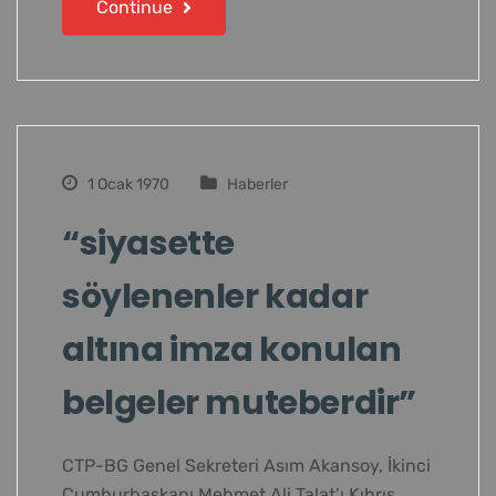
Continue
1 Ocak 1970
Haberler
“siyasette
söylenenler kadar
altına imza konulan
belgeler muteberdir”
CTP-BG Genel Sekreteri Asım Akansoy, İkinci
Cumhurbaşkanı Mehmet Ali Talat’ı Kıbrıs