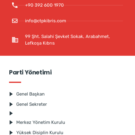
+90 392 600 1970
info@ctpkibris.com
99 Şht. Salahi Şevket Sokak, Arabahmet,
Lefkoşa Kıbrıs
Parti Yönetimi
Genel Başkan
Genel Sekreter
Merkez Yönetim Kurulu
Yüksek Disiplin Kurulu