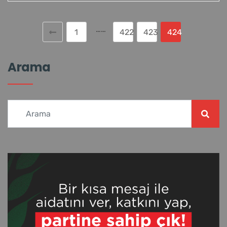
……
1
422
423
424
Arama