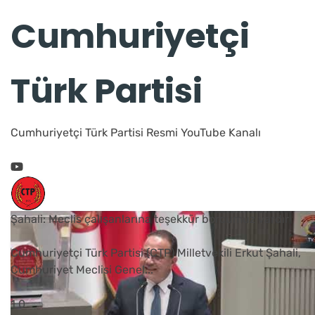
Cumhuriyetçi
Türk Partisi
Cumhuriyetçi Türk Partisi Resmi YouTube Kanalı
Şahali: Meclis çalışanlarına teşekkür borcumuz vardır
Cumhuriyetçi Türk Partisi (CTP) Milletvekili Erkut Şahali,
Cumhuriyet Meclisi Genel
...
1
0