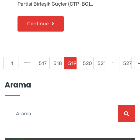
Partisi Birleşik Güçler (CTP-BG)…
Continue
……
…
1
517
518
519
520
521
527
Arama