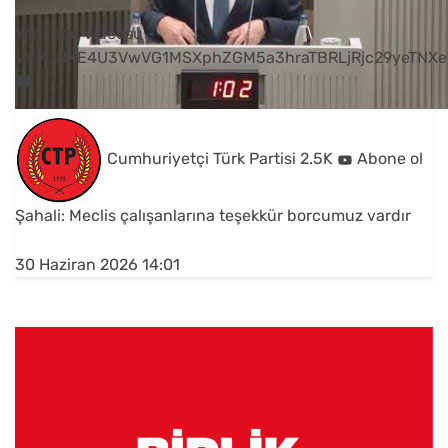
YouTube Videosu
VVVUNXE4U3VwVG1MSXphZGM5a3hraTBRLjRjc29yeTNXe
Cumhuriyetçi Türk Partisi
2.5K
Abone ol
Şahali: Meclis çalışanlarına teşekkür borcumuz vardır
30 Haziran 2026 14:01