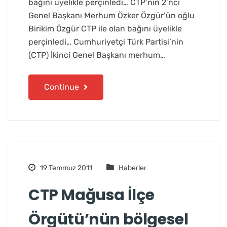
bağını üyelikle perçinledi… CTP’nin 2’nci
Genel Başkanı Merhum Özker Özgür’ün oğlu
Birikim Özgür CTP ile olan bağını üyelikle
perçinledi… Cumhuriyetçi Türk Partisi’nin
(CTP) İkinci Genel Başkanı merhum…
Continue
19 Temmuz 2011
Haberler
CTP Mağusa İlçe
Örgütü’nün bölgesel