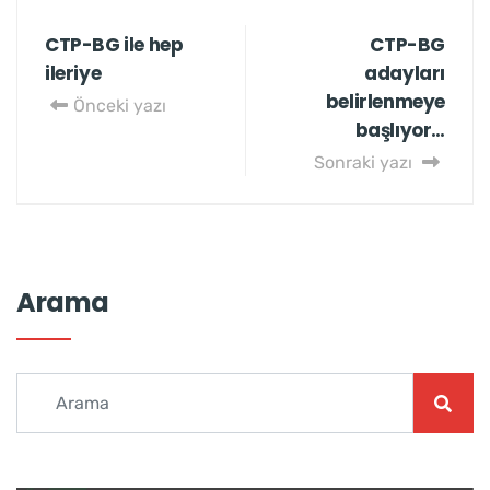
CTP-BG ile hep
CTP-BG
ileriye
adayları
belirlenmeye
Önceki yazı
başlıyor…
Sonraki yazı
Arama