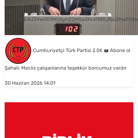
YouTube Videosu
VVVUNXE4U3VwVG1MSXphZGM5a3hraTBRLjRjc29yeTNXe
Cumhuriyetçi Türk Partisi
2.5K
Abone ol
Şahali: Meclis çalışanlarına teşekkür borcumuz vardır
30 Haziran 2026 14:01