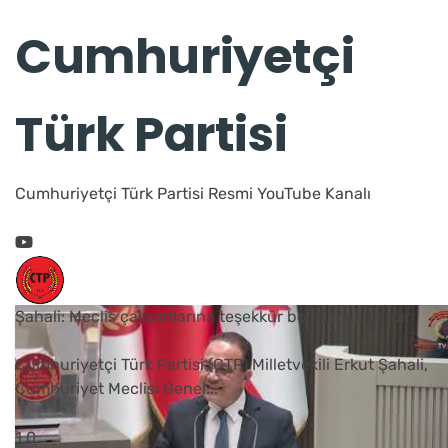
Cumhuriyetçi
Türk Partisi
Cumhuriyetçi Türk Partisi Resmi YouTube Kanalı
Şahali: Meclis çalışanlarına teşekkür borcumuz vardır
Cumhuriyetçi Türk Partisi (CTP) Milletvekili Erkut Şahali,
Cumhuriyet Meclisi Genel
...
1
0