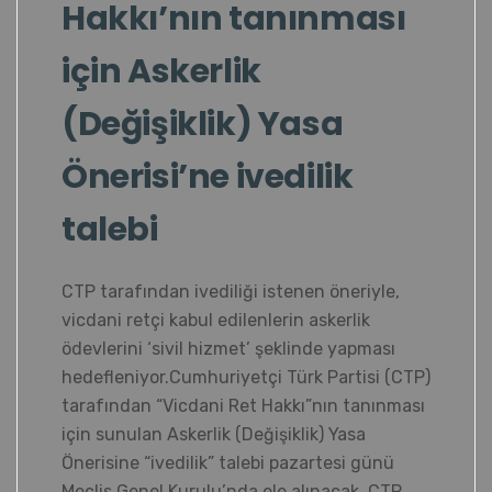
Hakkı’nın tanınması
için Askerlik
(Değişiklik) Yasa
Önerisi’ne ivedilik
talebi
CTP tarafından ivediliği istenen öneriyle,
vicdani retçi kabul edilenlerin askerlik
ödevlerini ‘sivil hizmet’ şeklinde yapması
hedefleniyor.Cumhuriyetçi Türk Partisi (CTP)
tarafından “Vicdani Ret Hakkı”nın tanınması
için sunulan Askerlik (Değişiklik) Yasa
Önerisine “ivedilik” talebi pazartesi günü
Meclis Genel Kurulu’nda ele alınacak. CTP…