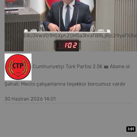
1
0
YouTube Videosu
VVVUNXE4U3VwVG1MSXphZGM5a3hraTBRLjRjc29yeTNXe
Cumhuriyetçi Türk Partisi
2.5K
Abone ol
Şahali: Meclis çalışanlarına teşekkür borcumuz vardır
30 Haziran 2026 14:01
3:01