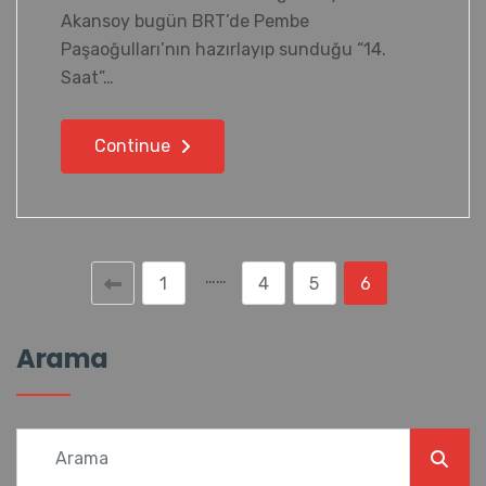
Akansoy bugün BRT’de Pembe
Paşaoğulları’nın hazırlayıp sunduğu “14.
Saat”…
Continue
……
1
4
5
6
Arama