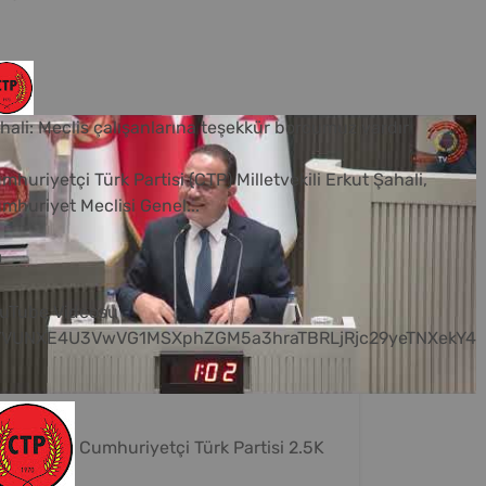
hali: Meclis çalışanlarına teşekkür borcumuz vardır
mhuriyetçi Türk Partisi (CTP) Milletvekili Erkut Şahali,
mhuriyet Meclisi Genel
...
0
uTube Videosu
VVUNXE4U3VwVG1MSXphZGM5a3hraTBRLjRjc29yeTNXekY4
Cumhuriyetçi Türk Partisi
2.5K