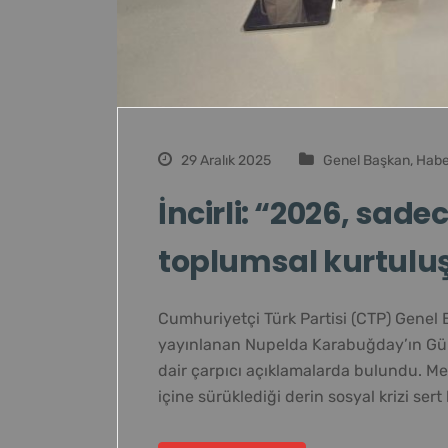
29 Aralık 2025
Genel Başkan
,
Habe
İncirli: “2026, sade
toplumsal kurtuluş
Cumhuriyetçi Türk Partisi (CTP) Genel B
yayınlanan Nupelda Karabuğday’ın G
dair çarpıcı açıklamalarda bulundu. Me
içine sürüklediği derin sosyal krizi sert 