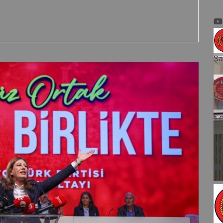
Şa
Cu
Cu
1
Yo
V