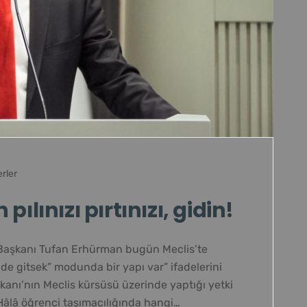
rler
ılınızı pırtınızı, gidin!
 Başkanı Tufan Erhürman bugün Meclis’te
de gitsek” modunda bir yapı var” ifadelerini
akanı’nın Meclis kürsüsü üzerinde yaptığı yetki
Hâlâ öğrenci taşımacılığında hangi…