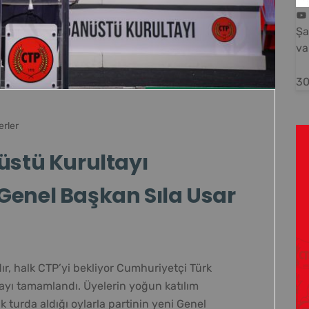
Şa
va
30
rler
üstü Kurultayı
Genel Başkan Sıla Usar
dır, halk CTP’yi bekliyor Cumhuriyetçi Türk
tayı tamamlandı. Üyelerin yoğun katılım
ilk turda aldığı oylarla partinin yeni Genel