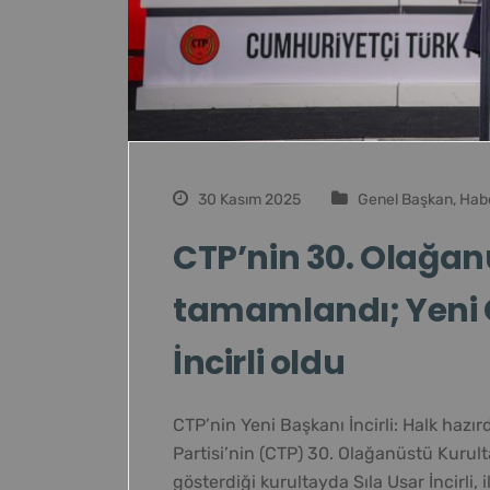
30 Kasım 2025
Genel Başkan
,
Habe
CTP’nin 30. Olağan
tamamlandı; Yeni 
İncirli oldu
CTP’nin Yeni Başkanı İncirli: Halk hazır
Partisi’nin (CTP) 30. Olağanüstü Kurul
gösterdiği kurultayda Sıla Usar İncirli, 