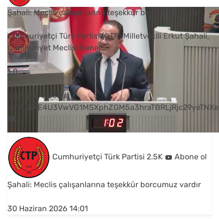
Şahali: Meclis çalışanlarına teşekkür borcumuz vardır
Cumhuriyetçi Türk Partisi (CTP) Milletvekili Erkut Şahali,
Cumhuriyet Meclisi Genel
...
1
0
YouTube Videosu
VVVUNXE4U3VwVG1MSXphZGM5a3hraTBRLjRjc29yeTNXe
Cumhuriyetçi Türk Partisi
2.5K
Abone ol
Şahali: Meclis çalışanlarına teşekkür borcumuz vardır
30 Haziran 2026 14:01