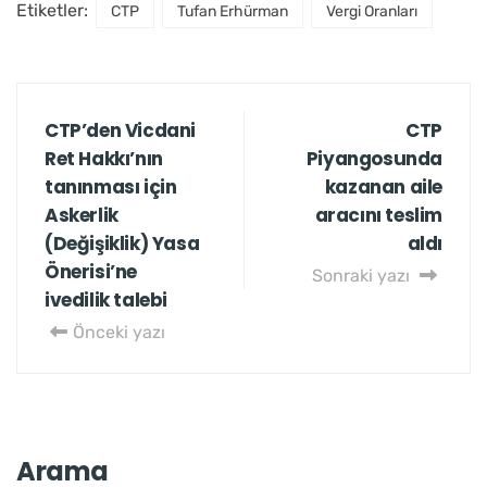
Etiketler:
CTP
Tufan Erhürman
Vergi Oranları
CTP’den Vicdani
CTP
Ret Hakkı’nın
Piyangosunda
tanınması için
kazanan aile
Askerlik
aracını teslim
(Değişiklik) Yasa
aldı
Önerisi’ne
Sonraki yazı
ivedilik talebi
Önceki yazı
Arama