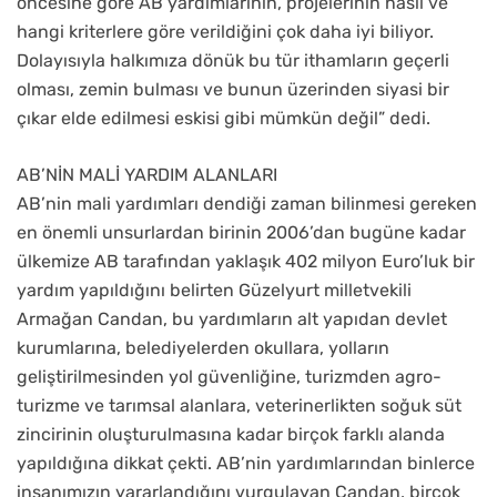
öncesine göre AB yardımlarının, projelerinin nasıl ve
hangi kriterlere göre verildiğini çok daha iyi biliyor.
Dolayısıyla halkımıza dönük bu tür ithamların geçerli
olması, zemin bulması ve bunun üzerinden siyasi bir
çıkar elde edilmesi eskisi gibi mümkün değil” dedi.
AB’NİN MALİ YARDIM ALANLARI
AB’nin mali yardımları dendiği zaman bilinmesi gereken
en önemli unsurlardan birinin 2006’dan bugüne kadar
ülkemize AB tarafından yaklaşık 402 milyon Euro’luk bir
yardım yapıldığını belirten Güzelyurt milletvekili
Armağan Candan, bu yardımların alt yapıdan devlet
kurumlarına, belediyelerden okullara, yolların
geliştirilmesinden yol güvenliğine, turizmden agro-
turizme ve tarımsal alanlara, veterinerlikten soğuk süt
zincirinin oluşturulmasına kadar birçok farklı alanda
yapıldığına dikkat çekti. AB’nin yardımlarından binlerce
insanımızın yararlandığını vurgulayan Candan, birçok