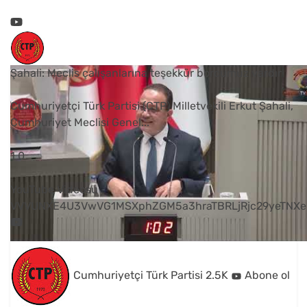
Şahali: Meclis çalışanlarına teşekkür borcumuz vardır
Cumhuriyetçi Türk Partisi (CTP) Milletvekili Erkut Şahali,
Cumhuriyet Meclisi Genel
...
1
0
YouTube Videosu
VVVUNXE4U3VwVG1MSXphZGM5a3hraTBRLjRjc29yeTNXe
Cumhuriyetçi Türk Partisi
2.5K
Abone ol