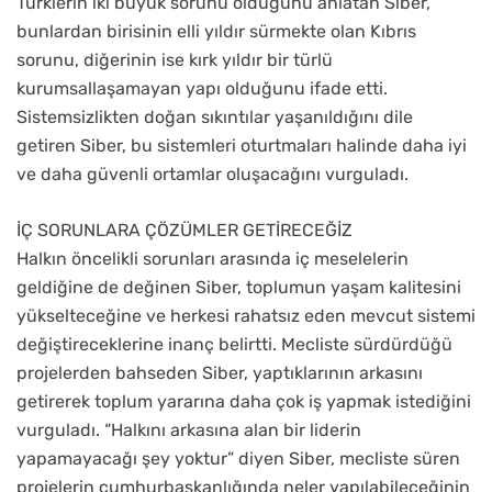
Türklerin iki büyük sorunu olduğunu anlatan Siber,
bunlardan birisinin elli yıldır sürmekte olan Kıbrıs
sorunu, diğerinin ise kırk yıldır bir türlü
kurumsallaşamayan yapı olduğunu ifade etti.
Sistemsizlikten doğan sıkıntılar yaşanıldığını dile
getiren Siber, bu sistemleri oturtmaları halinde daha iyi
ve daha güvenli ortamlar oluşacağını vurguladı.
İÇ SORUNLARA ÇÖZÜMLER GETİRECEĞİZ
Halkın öncelikli sorunları arasında iç meselelerin
geldiğine de değinen Siber, toplumun yaşam kalitesini
yükselteceğine ve herkesi rahatsız eden mevcut sistemi
değiştireceklerine inanç belirtti. Mecliste sürdürdüğü
projelerden bahseden Siber, yaptıklarının arkasını
getirerek toplum yararına daha çok iş yapmak istediğini
vurguladı. “Halkını arkasına alan bir liderin
yapamayacağı şey yoktur” diyen Siber, mecliste süren
projelerin cumhurbaşkanlığında neler yapılabileceğinin