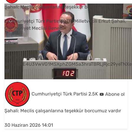
Şahali: Meclis çalışanlarına teşekkür borcumuz vardır
Cumhuriyetçi Türk Partisi (CTP) Milletvekili Erkut Şahali,
Cumhuriyet Meclisi Genel
...
1
0
YouTube Videosu
VVVUNXE4U3VwVG1MSXphZGM5a3hraTBRLjRjc29yeTNXe
Cumhuriyetçi Türk Partisi
2.5K
Abone ol
Şahali: Meclis çalışanlarına teşekkür borcumuz vardır
30 Haziran 2026 14:01