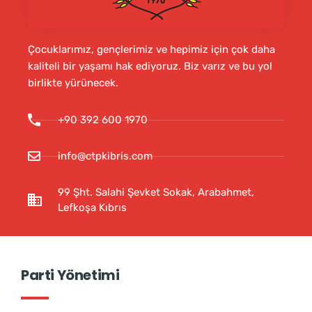
Çocuklarımız, gençlerimiz ve hepimiz için çok daha
kaliteli bir yaşamı hak ediyoruz. Biz varız ve bu yol
birlikte yürünecek.
+90 392 600 1970
info@ctpkibris.com
99 Şht. Salahi Şevket Sokak, Arabahmet,
Lefkoşa Kıbrıs
Parti Yönetimi