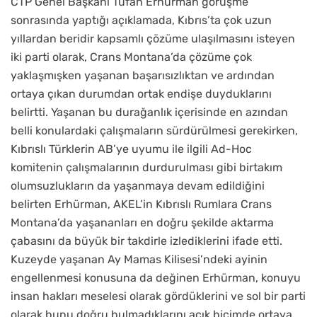
CTP Genel Başkanı Tufan Erhürman görüşme
sonrasında yaptığı açıklamada, Kıbrıs’ta çok uzun
yıllardan beridir kapsamlı çözüme ulaşılmasını isteyen
iki parti olarak, Crans Montana’da çözüme çok
yaklaşmışken yaşanan başarısızlıktan ve ardından
ortaya çıkan durumdan ortak endişe duyduklarını
belirtti. Yaşanan bu durağanlık içerisinde en azından
belli konulardaki çalışmaların sürdürülmesi gerekirken,
Kıbrıslı Türklerin AB’ye uyumu ile ilgili Ad-Hoc
komitenin çalışmalarının durdurulması gibi birtakım
olumsuzlukların da yaşanmaya devam edildiğini
belirten Erhürman, AKEL’in Kıbrıslı Rumlara Crans
Montana’da yaşananları en doğru şekilde aktarma
çabasını da büyük bir takdirle izlediklerini ifade etti.
Kuzeyde yaşanan Ay Mamas Kilisesi’ndeki ayinin
engellenmesi konusuna da değinen Erhürman, konuyu
insan hakları meselesi olarak gördüklerini ve sol bir parti
olarak bunu doğru bulmadıklarını açık biçimde ortaya