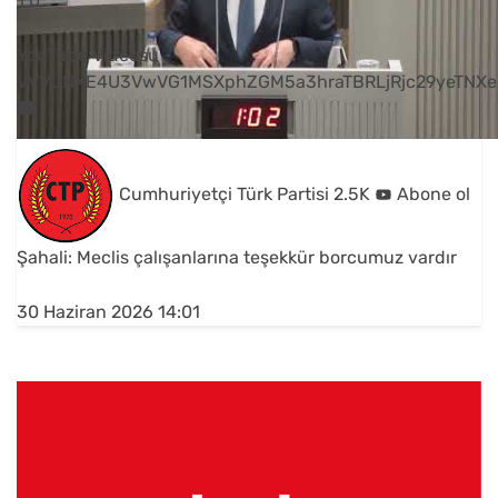
1
0
YouTube Videosu
VVVUNXE4U3VwVG1MSXphZGM5a3hraTBRLjRjc29yeTNXe
Cumhuriyetçi Türk Partisi
2.5K
Abone ol
Şahali: Meclis çalışanlarına teşekkür borcumuz vardır
30 Haziran 2026 14:01