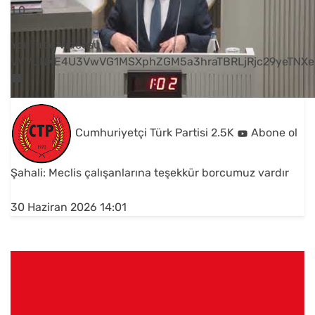
1
0
YouTube Videosu
VVVUNXE4U3VwVG1MSXphZGM5a3hraTBRLjRjc29yeTNXe
Cumhuriyetçi Türk Partisi
2.5K
Abone ol
Şahali: Meclis çalışanlarına teşekkür borcumuz vardır
30 Haziran 2026 14:01