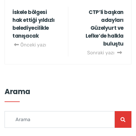
İskele bölgesi
CTP’li başkan
hak ettiği yıldızlı
adayları
belediyecilikle
Güzelyurt ve
tanışacak
Lefke’de halkla
buluştu
Önceki yazı
Sonraki yazı
Arama