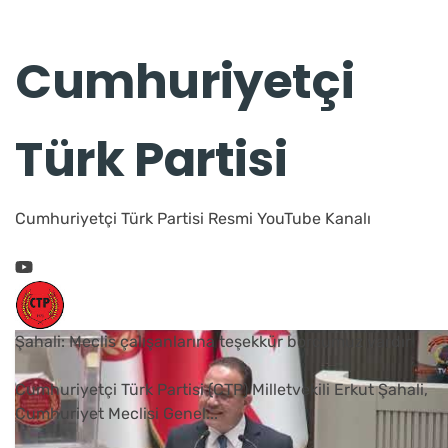
Cumhuriyetçi
Türk Partisi
Cumhuriyetçi Türk Partisi Resmi YouTube Kanalı
Şahali: Meclis çalışanlarına teşekkür borcumuz vardır
Cumhuriyetçi Türk Partisi (CTP) Milletvekili Erkut Şahali,
Cumhuriyet Meclisi Genel
...