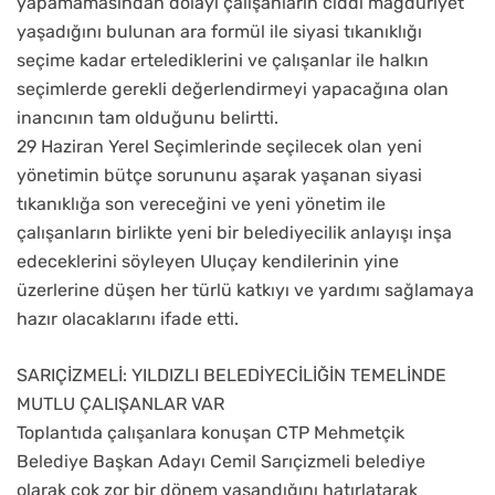
yapamamasından dolayı çalışanların ciddi mağduriyet
yaşadığını bulunan ara formül ile siyasi tıkanıklığı
seçime kadar ertelediklerini ve çalışanlar ile halkın
seçimlerde gerekli değerlendirmeyi yapacağına olan
inancının tam olduğunu belirtti.
29 Haziran Yerel Seçimlerinde seçilecek olan yeni
yönetimin bütçe sorununu aşarak yaşanan siyasi
tıkanıklığa son vereceğini ve yeni yönetim ile
çalışanların birlikte yeni bir belediyecilik anlayışı inşa
edeceklerini söyleyen Uluçay kendilerinin yine
üzerlerine düşen her türlü katkıyı ve yardımı sağlamaya
hazır olacaklarını ifade etti.
SARIÇİZMELİ: YILDIZLI BELEDİYECİLİĞİN TEMELİNDE
MUTLU ÇALIŞANLAR VAR
Toplantıda çalışanlara konuşan CTP Mehmetçik
Belediye Başkan Adayı Cemil Sarıçizmeli belediye
olarak çok zor bir dönem yaşandığını hatırlatarak