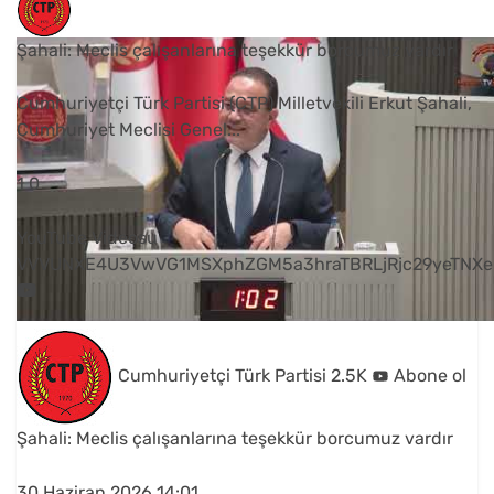
Şahali: Meclis çalışanlarına teşekkür borcumuz vardır
Cumhuriyetçi Türk Partisi (CTP) Milletvekili Erkut Şahali,
Cumhuriyet Meclisi Genel
...
1
0
YouTube Videosu
VVVUNXE4U3VwVG1MSXphZGM5a3hraTBRLjRjc29yeTNXe
Cumhuriyetçi Türk Partisi
2.5K
Abone ol
Şahali: Meclis çalışanlarına teşekkür borcumuz vardır
30 Haziran 2026 14:01