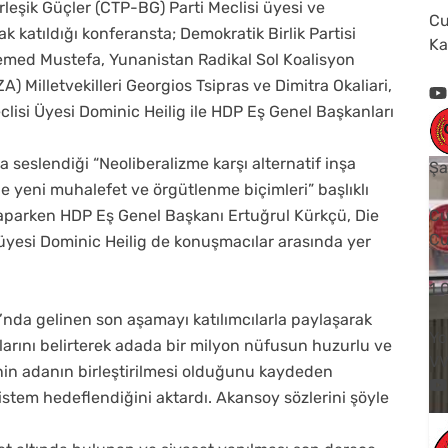
irleşik Güçler (CTP-BG) Parti Meclisi üyesi ve
Cu
 katıldığı konferansta; Demokratik Birlik Partisi
Ka
emed Mustefa, Yunanistan Radikal Sol Koalisyon
) Milletvekilleri Georgios Tsipras ve Dimitra Okaliari,
clisi Üyesi Dominic Heilig ile HDP Eş Genel Başkanları
a seslendiği “Neoliberalizme karşı alternatif inşa
Şa
eni muhalefet ve örgütlenme biçimleri” başlıklı
arken HDP Eş Genel Başkanı Ertuğrul Kürkçü, Die
Cu
Cu
üyesi Dominic Heilig de konuşmacılar arasında yer
1
’nda gelinen son aşamayı katılımcılarla paylaşarak
Yo
larını belirterek adada bir milyon nüfusun huzurlu ve
V
inin adanın birleştirilmesi olduğunu kaydeden
 sistem hedeflendiğini aktardı. Akansoy sözlerini şöyle