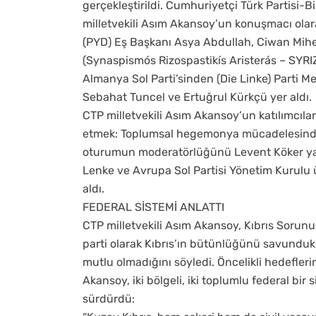
gerçekleştirildi. Cumhuriyetçi Türk Partisi-B
milletvekili Asım Akansoy’un konuşmacı olarak
(PYD) Eş Başkanı Asya Abdullah, Ciwan Mih
(Synaspismós Rizospastikís Aristerás – SYRIZA
Almanya Sol Parti’sinden (Die Linke) Parti Me
Sebahat Tuncel ve Ertuğrul Kürkçü yer aldı.
CTP milletvekili Asım Akansoy’un katılımcılar
etmek: Toplumsal hegemonya mücadelesinde y
oturumun moderatörlüğünü Levent Köker yap
Lenke ve Avrupa Sol Partisi Yönetim Kurulu 
aldı.
FEDERAL SİSTEMİ ANLATTI
CTP milletvekili Asım Akansoy, Kıbrıs Sorunu
parti olarak Kıbrıs’ın bütünlüğünü savunduk
mutlu olmadığını söyledi. Öncelikli hedefler
Akansoy, iki bölgeli, iki toplumlu federal bir
sürdürdü: