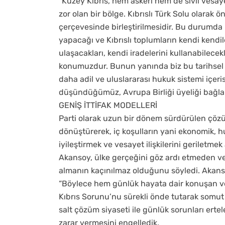
“Kuzey Kıbrıs, hem askeri hem de sivil vesay
zor olan bir bölge. Kıbrıslı Türk Solu olarak 
çerçevesinde birleştirilmesidir. Bu durumda 
yapacağı ve Kıbrıslı toplumların kendi kendi
ulaşacakları, kendi iradelerini kullanabilecek
konumuzdur. Bunun yanında biz bu tarihsel
daha adil ve uluslararası hukuk sistemi içeris
düşündüğümüz, Avrupa Birliği üyeliği bağla
GENİŞ İTTİFAK MODELLERİ
Parti olarak uzun bir dönem sürdürülen çözüm
dönüştürerek, iç koşulların yani ekonomik, h
iyileştirmek ve vesayet ilişkilerini geriletm
Akansoy, ülke gerçeğini göz ardı etmeden ve
almanın kaçınılmaz olduğunu söyledi. Akanso
“Böylece hem günlük hayata dair konuşan ve 
Kıbrıs Sorunu’nu sürekli önde tutarak somu
salt çözüm siyaseti ile günlük sorunları er
zarar vermesini engelledik.