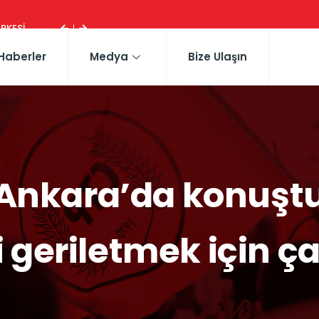
ESI ...
Haberler
Medya
Bize Ulaşın
Ankara’da konuştu
ni geriletmek için ç