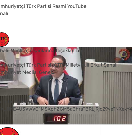
mhuriyetçi Türk Partisi Resmi YouTube
nalı
hali: Meclis çalışanlarına teşekkür borcumuz vardır
mhuriyetçi Türk Partisi (CTP) Milletvekili Erkut Şahali,
mhuriyet Meclisi Genel
...
0
uTube Videosu
VVUNXE4U3VwVG1MSXphZGM5a3hraTBRLjRjc29yeTNXekY4