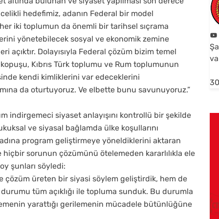
et altında bulunan ve siyaset yapılması son derece
öncelikli hedefimiz, adanın Federal bir model
her iki toplumun da önemli bir tarihsel sıçrama
lerini yönetebilecek sosyal ve ekonomik zemine
Şa
leri açıktır. Dolayısıyla Federal çözüm bizim temel
va
 kopuşu, Kıbrıs Türk toplumu ve Rum toplumunun
inde kendi kimliklerini var edeceklerini
30
mına da oturtuyoruz. Ve elbette bunu savunuyoruz.”
 indirgemeci siyaset anlayışını kontrollü bir şekilde
ukuksal ve siyasal bağlamda ülke koşullarını
ek adına program geliştirmeye yöneldiklerini aktaran
 hiçbir sorunun çözümünü ötelemeden kararlılıkla ele
y şunları söyledi:
çözüm üreten bir siyasi söylem geliştirdik, hem de
t durumu tüm açıklığı ile topluma sunduk. Bu durumla
telemenin yarattığı gerilemenin mücadele bütünlüğüne