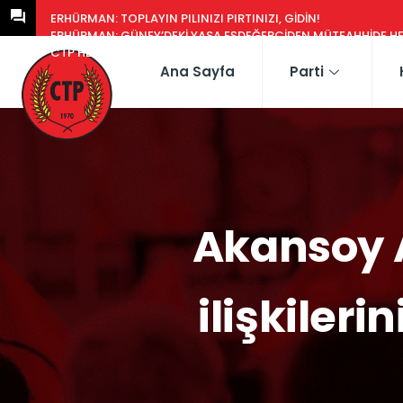
ERHÜRMAN: TOPLAYIN PILINIZI PIRTINIZI, GIDIN!
ERHÜRMAN: GÜNEY’DEKI YASA EŞDEĞERCIDEN MÜTEAHHIDE HERK
CTP HEYETI, TRAFIK EĞITIM PARKI’NI YERINDE INCELEDI
Ana Sayfa
Parti
Akansoy 
ilişkileri