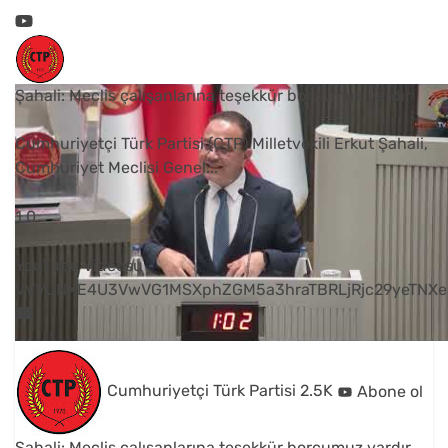
Şahali: Meclis çalışanlarına teşekkür borcumuz vardır
Cumhuriyetçi Türk Partisi (CTP) Milletvekili Erkut Şahali,
Cumhuriyet Meclisi Genel
...
1
0
YouTube Videosu
VVVUNXE4U3VwVG1MSXphZGM5a3hraTBRLjRjc29yeTNXe
Cumhuriyetçi Türk Partisi
2.5K
Abone ol
Şahali: Meclis çalışanlarına teşekkür borcumuz vardır