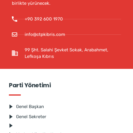
birlikte yürünecek.
+90 392 600 1970
info@ctpkibris.com
99 Şht. Salahi Şevket Sokak, Arabahmet,
Lefkoşa Kıbrıs
Parti Yönetimi
Genel Başkan
Genel Sekreter