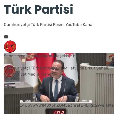
Türk Partisi
Cumhuriyetçi Türk Partisi Resmi YouTube Kanalı
Şahali: Meclis çalışanlarına teşekkür borcumuz vardır
Cumhuriyetçi Türk Partisi (CTP) Milletvekili Erkut Şahali,
Cumhuriyet Meclisi Genel
...
1
0
YouTube Videosu
VVVUNXE4U3VwVG1MSXphZGM5a3hraTBRLjRjc29yeTNXe