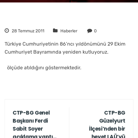
28 Temmuz 2011
Haberler
0
Türkiye Cumhuriyetinin 86’ncı yıldönümünü 29 Ekim
Cumhuriyet Bayramında yeniden kutluyoruz.
ölçüde atıldığını göstermektedir.
CTP-BG Genel
CTP-BG
Başkanı Ferdi
Güzelyurt
Sabit Soyer
İlçesi’nden bir
açıklama yaptı…
heyet LAÜ’yü