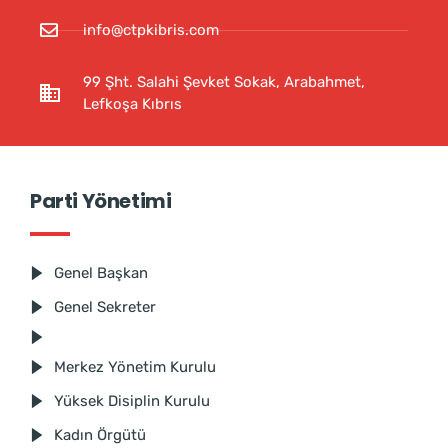
info@ctpkibris.com
99 Şht. Salahi Şevket Sokak, Arabahmet,
Lefkoşa Kıbrıs
Parti Yönetimi
Genel Başkan
Genel Sekreter
Merkez Yönetim Kurulu
Yüksek Disiplin Kurulu
Kadın Örgütü