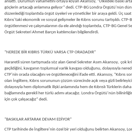
anlattı. Durumun vahametini ortaya koyan Akansoy, “Ülkedeki baskı art
göçlerin artacağı anlamına geliyor” dedi. CTP-BG Londra Örgütü’nün dü
düzenlediği toplantıda örgüt üyeleri ve yöneticiler bir araya geldi. Üç sa
Kıbrıs’taki ekonomik ve sosyal gelişmeler ile Kıbrıs sorunu tartışıldı. CTP
örgütlenmesi ve çalışmalarının da ele alındığı toplantıda, CTP-BG Genel 
Örgüt Sekreteri Ahmet Barçın katılımcıları bilgilendirdi.
“NEREDE BİR KIBRIS TÜRKÜ VARSA CTP ORADADIR”
Hararetli süren tartışmada söz alan Genel Sekreter Asım Akansoy, çok kr
geçildiğini, kavganın toplumsal varlık kavgası olduğunu, dolayısıyla nerede 
CTP’nin orada olacağını ve örgütleneceğini ifade etti. Akansoy, “Kıbrıs s
olan İngiltere, Kıbrıs sorununun çözüm sürecinde açık veya gizli belirleyici
dolayısıyla hem diplomatik ilişki anlamında hem de Kıbrıslı Türklerin dah
bağlamında gerekli her türlü adımı atacağız. Londra Örgütü’nün bilinirliğin
için çok çalışacağız” dedi.
“BASKILAR ARTARAK DEVAM EDİYOR”
CTP tarihinde de İngiltere’nin özel bir yeri olduğunu belirten Akansoy, L