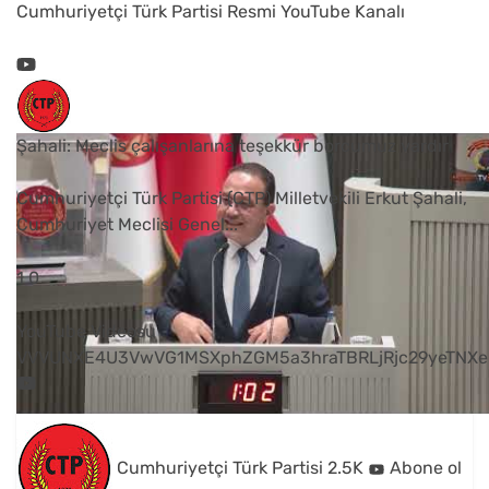
Cumhuriyetçi Türk Partisi Resmi YouTube Kanalı
Şahali: Meclis çalışanlarına teşekkür borcumuz vardır
Cumhuriyetçi Türk Partisi (CTP) Milletvekili Erkut Şahali,
Cumhuriyet Meclisi Genel
...
1
0
YouTube Videosu
VVVUNXE4U3VwVG1MSXphZGM5a3hraTBRLjRjc29yeTNXe
Cumhuriyetçi Türk Partisi
2.5K
Abone ol