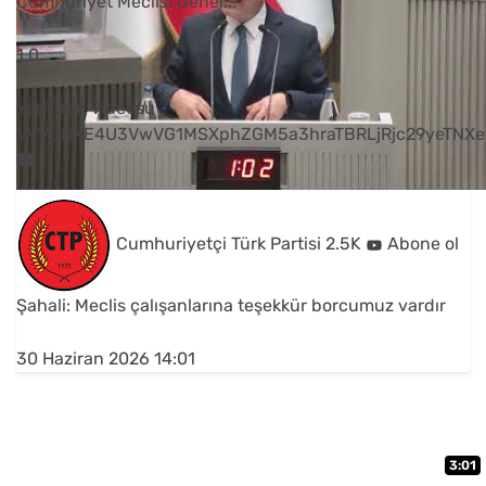
Cumhuriyet Meclisi Genel
...
1
0
YouTube Videosu
VVVUNXE4U3VwVG1MSXphZGM5a3hraTBRLjRjc29yeTNXe
Cumhuriyetçi Türk Partisi
2.5K
Abone ol
Şahali: Meclis çalışanlarına teşekkür borcumuz vardır
30 Haziran 2026 14:01
3:01