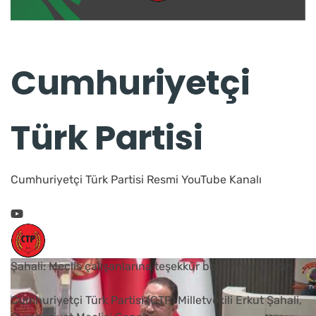
Cumhuriyetçi
Türk Partisi
Cumhuriyetçi Türk Partisi Resmi YouTube Kanalı
Şahali: Meclis çalışanlarına teşekkür borcumuz vardır
Cumhuriyetçi Türk Partisi (CTP) Milletvekili Erkut Şahali,