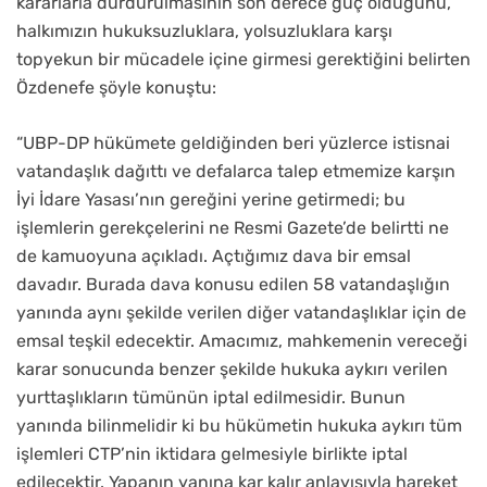
kararlarla durdurulmasının son derece güç olduğunu,
halkımızın hukuksuzluklara, yolsuzluklara karşı
topyekun bir mücadele içine girmesi gerektiğini belirten
Özdenefe şöyle konuştu:
“UBP-DP hükümete geldiğinden beri yüzlerce istisnai
vatandaşlık dağıttı ve defalarca talep etmemize karşın
İyi İdare Yasası’nın gereğini yerine getirmedi; bu
işlemlerin gerekçelerini ne Resmi Gazete’de belirtti ne
de kamuoyuna açıkladı. Açtığımız dava bir emsal
davadır. Burada dava konusu edilen 58 vatandaşlığın
yanında aynı şekilde verilen diğer vatandaşlıklar için de
emsal teşkil edecektir. Amacımız, mahkemenin vereceği
karar sonucunda benzer şekilde hukuka aykırı verilen
yurttaşlıkların tümünün iptal edilmesidir. Bunun
yanında bilinmelidir ki bu hükümetin hukuka aykırı tüm
işlemleri CTP’nin iktidara gelmesiyle birlikte iptal
edilecektir. Yapanın yanına kar kalır anlayışıyla hareket