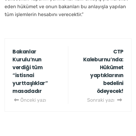
eden hükümet ve onun bakanları bu anlayışla yapılan
tüm işlemlerin hesabını verecektir.”
Bakanlar
CTP
Kurulu’nun
Kaleburnu’nda:
verdiği tüm
Hükümet
“istisnai
yaptıklarının
yurttaşlıklar”
bedelini
masadadır
ödeyecek!
Önceki yazı
Sonraki yazı