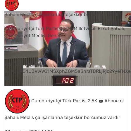
Şahali: Meclis çalışanlarına teşekkür borcumuz vardır
Cumhuriyetçi Türk Partisi (CTP) Milletvekili Erkut Şahali,
Cumhuriyet Meclisi Genel
...
1
0
YouTube Videosu
VVVUNXE4U3VwVG1MSXphZGM5a3hraTBRLjRjc29yeTNXe
Cumhuriyetçi Türk Partisi
2.5K
Abone ol
Şahali: Meclis çalışanlarına teşekkür borcumuz vardır