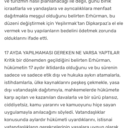
ve turizmin nasıl planlanacağı ile değil, günü birlik
icraatlarla ve yandaşlara ve ayrıcalıklılara menfaat
dağıtmakla meşgul olduğunu belirten Erhürman, bu
düzeni değiştirmek için Yeşilırmak’tan Dipkarpaz’a el ele
vermek ve bu yapılanların bedelini ödetmek zorunda
olduklarını ifade etti.
17 AYDA YAPILMAMASI GEREKEN NE VARSA YAPTILAR
Kritik bir dönemden geçildiğini belirten Erhürman,
hükümetin 17 aydır iktidarda olduğunu ve bu sürenin
sadece ve sadece etik dışı ve hukuka aykırı atamalarla,
istihdamlarla, ülke kaynaklarını peşkeş çekmekle, yasa
dışı vatandaşlık dağıtımıyla, mahkemelerde hükümete
karşı açılan ve kazanılan davalarla ve bir sürü plansız,
ciddiyetsiz, kamu yararını ve kamuoyunu hiçe sayan
uygulamayla anılacağını söyledi. Vatandaşlıklar
konusunda aylardır hükümeti uyardıklarını, istisnai
vatandaşlıkların gerekçelerinin yasalara uygun olarak