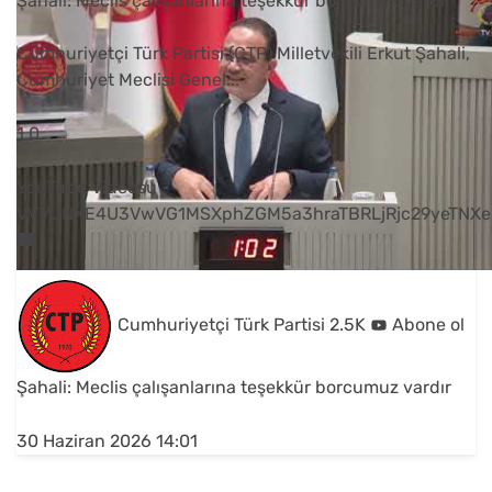
Şahali: Meclis çalışanlarına teşekkür borcumuz vardır
Cumhuriyetçi Türk Partisi (CTP) Milletvekili Erkut Şahali,
Cumhuriyet Meclisi Genel
...
1
0
YouTube Videosu
VVVUNXE4U3VwVG1MSXphZGM5a3hraTBRLjRjc29yeTNXe
Cumhuriyetçi Türk Partisi
2.5K
Abone ol
Şahali: Meclis çalışanlarına teşekkür borcumuz vardır
30 Haziran 2026 14:01