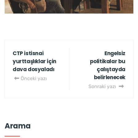
CTP istisnai
Engelsiz
yurttaşlıklar için
politikalar bu
dava dosyaladı
çalıştayda
belirlenecek
Önceki yazı
Sonraki yazı
Arama