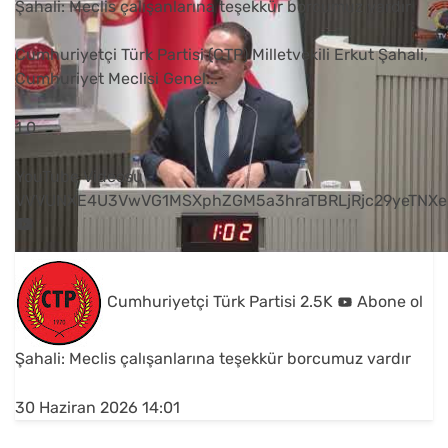
Şahali: Meclis çalışanlarına teşekkür borcumuz vardır
Cumhuriyetçi Türk Partisi (CTP) Milletvekili Erkut Şahali,
Cumhuriyet Meclisi Genel
...
1
0
YouTube Videosu
VVVUNXE4U3VwVG1MSXphZGM5a3hraTBRLjRjc29yeTNXe
Cumhuriyetçi Türk Partisi
2.5K
Abone ol
Şahali: Meclis çalışanlarına teşekkür borcumuz vardır
30 Haziran 2026 14:01