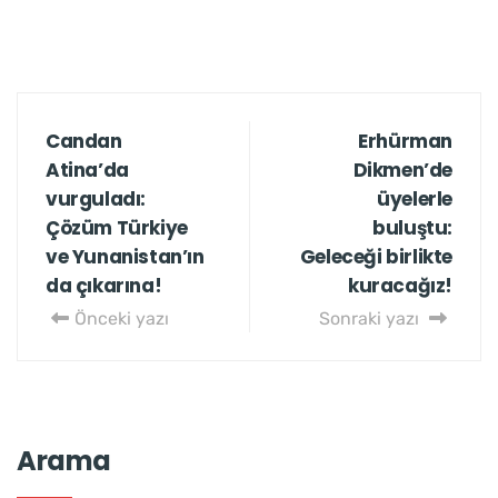
Candan
Erhürman
Atina’da
Dikmen’de
vurguladı:
üyelerle
Çözüm Türkiye
buluştu:
ve Yunanistan’ın
Geleceği birlikte
da çıkarına!
kuracağız!
Önceki yazı
Sonraki yazı
Arama