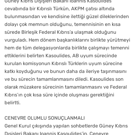
Güney Kıbrıs Dışişleri Bakanı Ioannis Kasoulides
cevabında bir Kıbrıslı Türkün, AKPM çatısı altında
bulunmasından ve kendisine ilettiği güzel dileklerinden
dolayı çok memnun olduğunu, temennisinin en kısa
sürede Birleşik Federal Kıbrıs’a ulaşmak olduğunu
vurguladı. Hem dönem başkanlıklarını birlikte yürütmeyi
hem de tüm delegasyonlarda birlikte çalışmayı temenni
ettiklerini belirten Kasoulides, AB uyum sürecinde
kurulan komisyonun Kıbrıslı Türklerin uyum sürecine
katkı koyduğunu ve bunun daha da ileriye taşınmasını
ve bu sürecin tamamlanmasını diledi. Kasoulides son
olarak müzakere sürecinin tamamlanmasını ve Federal
Kıbrıs’ın çok kısa süre içinde oluşması gerektiğini
belirtti.
CENEVRE OLUMLU SONUÇLANMALI
Genel Kurul çıkışında yapılan sohbetlerde Güney Kıbrıs
Dışişleri Bakanı Ioannis Kasoulides’in, Cenevre