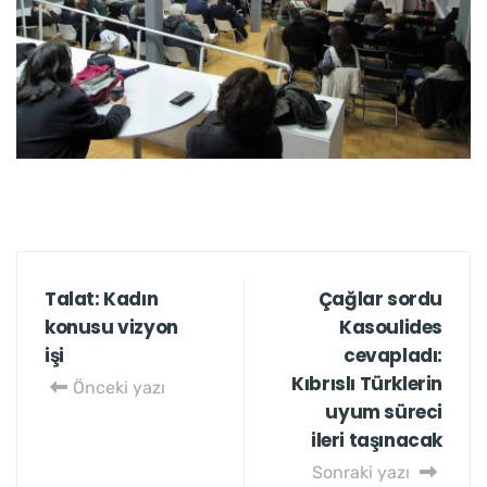
Talat: Kadın
Çağlar sordu
konusu vizyon
Kasoulides
işi
cevapladı:
Kıbrıslı Türklerin
Önceki yazı
uyum süreci
ileri taşınacak
Sonraki yazı