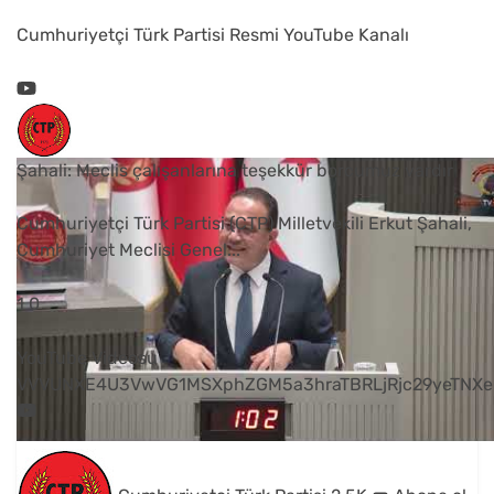
Cumhuriyetçi Türk Partisi Resmi YouTube Kanalı
Şahali: Meclis çalışanlarına teşekkür borcumuz vardır
Cumhuriyetçi Türk Partisi (CTP) Milletvekili Erkut Şahali,
Cumhuriyet Meclisi Genel
...
1
0
YouTube Videosu
VVVUNXE4U3VwVG1MSXphZGM5a3hraTBRLjRjc29yeTNXe