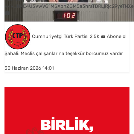
VVVUNXE4U3VwVG1MSXphZGM5a3hraTBRLjRjc29yeTNXe
Cumhuriyetçi Türk Partisi
2.5K
Abone ol
Şahali: Meclis çalışanlarına teşekkür borcumuz vardır
30 Haziran 2026 14:01