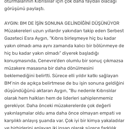
oturmalarının Kıbrıslılar için çok daha faydalı olacağı
görüşünü paylaştı.
AYGIN: BM DE İŞİN SONUNA GELİNDİĞİNİ DÜŞÜNÜYOR
Müzakereleri uzun yıllardır yakından takip eden Serbest
Gazeteci Esra Aygın, “Kıbrıs birleşmeye hiç bu kadar
yakın olmadı ama aynı zamanda kalıcı bir bölünmeye de
hiç bu kadar yakın olmadı” diyerek başladığı
konuşmasında, Cenevre’den olumlu bir sonuç çıkmazsa
müzakere masasına bir daha dönülmesini
beklemediğini belirtti. Sürece elli yıldır katkı sağlayan
BM’nin de açıkça belirtmese de bu işin sonuna geldiğini
düşündüğünü aktaran Aygın, “Bu nedenle Kıbrıslılar
olarak hem halkları hem de liderleri sahiplenmemiz
gerekiyor. Daha önceki müzakerelerde çok değerli
yakınlaşmalar oldu ama daha önce olmayan empati ve
karşılıklı anlayış şuanda var. Çok iyi bir kimya yakaladılar
ve birbirlerini anlayan iki insan olarak sürece farklılık