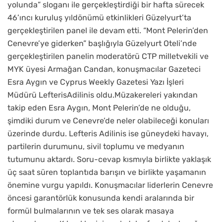
yolunda” sloganı ile gerçekleştirdiği bir hafta sürecek
46’ıncı kuruluş yıldönümü etkinlikleri Güzelyurt’ta
gerçekleştirilen panel ile devam etti. “Mont Pelerin’den
Cenevre’ye giderken” başlığıyla Güzelyurt Oteli’nde
gerçekleştirilen panelin moderatörü CTP milletvekili ve
MYK üyesi Armağan Candan, konuşmacılar Gazeteci
Esra Aygın ve Cyprus Weekly Gazetesi Yazı İşleri
Müdürü LefterisAdilinis oldu.Müzakereleri yakından
takip eden Esra Aygın, Mont Pelerin’de ne olduğu,
şimdiki durum ve Cenevre’de neler olabileceği konuları
üzerinde durdu. Lefteris Adilinis ise güneydeki havayı,
partilerin durumunu, sivil toplumu ve medyanın
tutumunu aktardı. Soru-cevap kısmıyla birlikte yaklaşık
üç saat süren toplantıda barışın ve birlikte yaşamanın
önemine vurgu yapıldı. Konuşmacılar liderlerin Cenevre
öncesi garantörlük konusunda kendi aralarında bir
formül bulmalarının ve tek ses olarak masaya