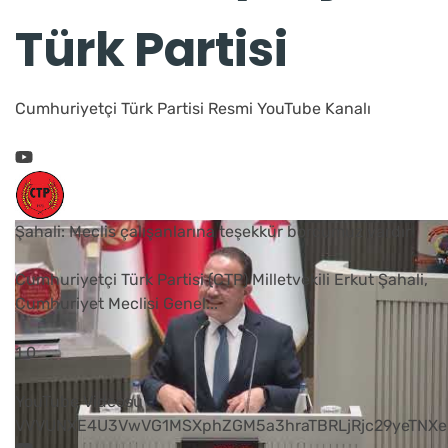
Türk Partisi
Cumhuriyetçi Türk Partisi Resmi YouTube Kanalı
Şahali: Meclis çalışanlarına teşekkür borcumuz vardır
Cumhuriyetçi Türk Partisi (CTP) Milletvekili Erkut Şahali,
Cumhuriyet Meclisi Genel
...
1
0
YouTube Videosu
VVVUNXE4U3VwVG1MSXphZGM5a3hraTBRLjRjc29yeTNXe