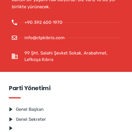
birlikte yürünecek.
+90 392 600 1970
info@ctpkibris.com
99 Şht. Salahi Şevket Sokak, Arabahmet,
Lefkoşa Kıbrıs
Parti Yönetimi
Genel Başkan
Genel Sekreter