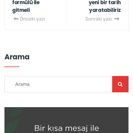
formülü ile
yeni bir tarih
gitmeli
yaratabiliriz
Önceki yazı
Sonraki yazı
Arama