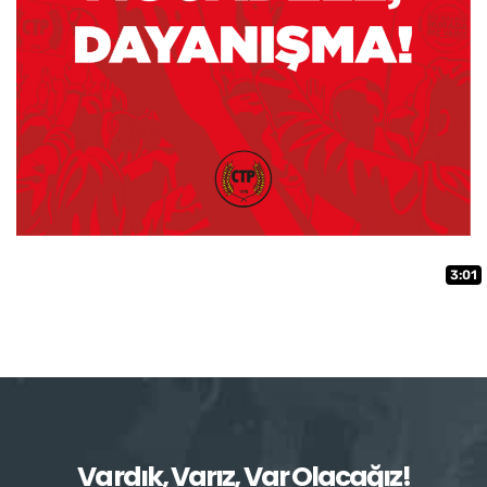
3:01
Vardık, Varız, Var Olacağız!