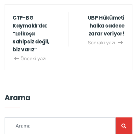
CTP-BG
UBP Hükümeti
Kaymaklı’da:
halka sadece
“Lefkoşa
zarar veriyor!
sahipsiz değil,
Sonraki yazı
biz varız”
Önceki yazı
Arama