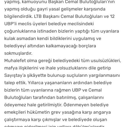
yapmış, kamuoyunu Başkan Cemal Bulutoğluları’nın
yapmış olduğu gayri yasal gelişmeler karşısında
bilgilendirdik. LTB Başkanı Cemal Bulutoğluları ve 12
UBP’li meclis üyeleri belediye meclisindeki
çoğunluklarına istinaden bizlerin yaptığı tüm uyarılara
kulak asmadan kendi bildiklerini uygulamış ve
belediyeyi altından kalkamayacağı borçlara
sokmuşlardır.
Muhalefet olma gereği belediyedeki tüm usulsüzlükleri,
mafya ilişkilerini ve ihale yolsuzluklarını dile getirip
Sayıştay’a şikâyette bulunup suçluların yargılanmasını
talep ettik. Yıllarca yaşananların ardından belediye
bizlerin tüm uyarılarına rağmen UBP ve Cemal
Bulutoğluları tarafından batırılmış, çalışanlarını
ödeyemez hale getirilmiştir. Ödenmeyen belediye
emekçileri hükümetin grev yasağına karşı angarya
çalıştırmaya karşı çıkmışlar ve belediyede oluşan
çıkmazın giderilmesi için yollara dökülmüşlerdir.