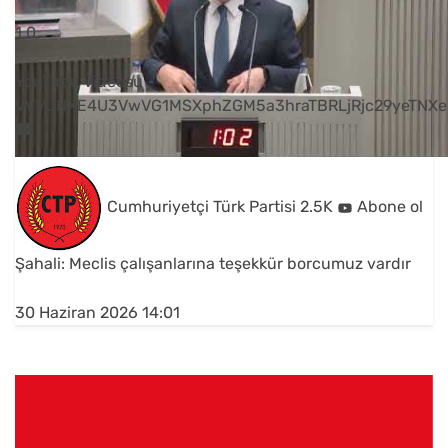
1
0
YouTube Videosu
VVVUNXE4U3VwVG1MSXphZGM5a3hraTBRLjRjc29yeTNXe
Cumhuriyetçi Türk Partisi
2.5K
Abone ol
Şahali: Meclis çalışanlarına teşekkür borcumuz vardır
30 Haziran 2026 14:01