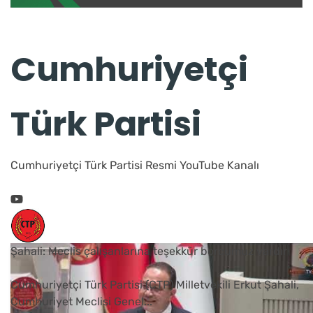
Cumhuriyetçi
Türk Partisi
Cumhuriyetçi Türk Partisi Resmi YouTube Kanalı
Şahali: Meclis çalışanlarına teşekkür borcumuz vardır
Cumhuriyetçi Türk Partisi (CTP) Milletvekili Erkut Şahali,
Cumhuriyet Meclisi Genel
...