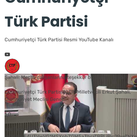
Türk Partisi
Cumhuriyetçi Türk Partisi Resmi YouTube Kanalı
Şahali: Meclis çalışanlarına teşekkür borcumuz vardır
Cumhuriyetçi Türk Partisi (CTP) Milletvekili Erkut Şahali,
Cumhuriyet Meclisi Genel
...
1
0
YouTube Videosu
VVVUNXE4U3VwVG1MSXphZGM5a3hraTBRLjRjc29yeTNXe