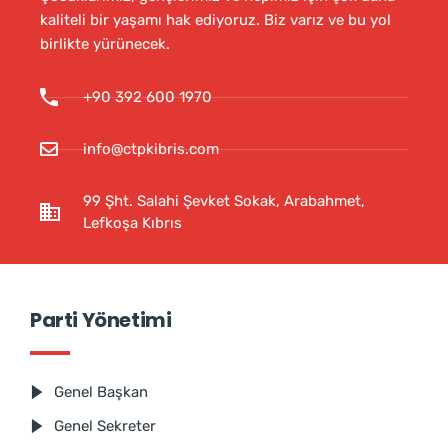
kaliteli bir yaşamı hak ediyoruz. Biz varız ve bu yol
birlikte yürünecek.
+90 392 600 1970
info@ctpkibris.com
99 Şht. Salahi Şevket Sokak, Arabahmet,
Lefkoşa Kıbrıs
Parti Yönetimi
Genel Başkan
Genel Sekreter