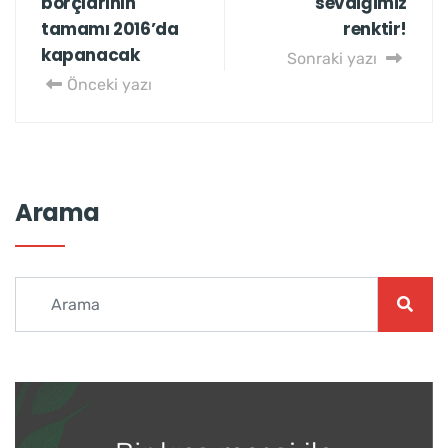
borçlarının
sevdiğimiz
tamamı 2016’da
renktir!
kapanacak
Sonraki yazı
Önceki yazı
Arama