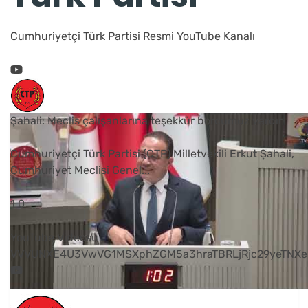
Cumhuriyetçi Türk Partisi Resmi YouTube Kanalı
Şahali: Meclis çalışanlarına teşekkür borcumuz vardır
Cumhuriyetçi Türk Partisi (CTP) Milletvekili Erkut Şahali,
Cumhuriyet Meclisi Genel
...
1
0
YouTube Videosu
VVVUNXE4U3VwVG1MSXphZGM5a3hraTBRLjRjc29yeTNXe