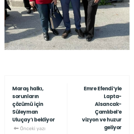
Maraş halkı,
Emre Efendi’yle
sorunların
Lapta-
çözümü için
Alsancak-
Süleyman
Çamlıbel’e
Uluçay’ı bekliyor
vizyon ve huzur
geliyor
Önceki yazı