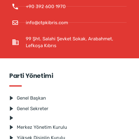
+90 392 600 1970
info@ctpkibris.com
99 Şht. Salahi Şevket Sokak, Arabahmet,
Lefkoşa Kıbrıs
Parti Yönetimi
Genel Başkan
Genel Sekreter
Merkez Yönetim Kurulu
Yüksek Disiplin Kurulu