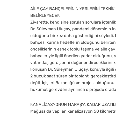
AİLE ÇAY BAHÇELERİNİN YERLERİNİ TEKNİ
BELİRLEYECEK
Ziyarette, kendisine sorulan sorulara içtenl
Dr. Süleyman Uluçay, pandemi döneminin insanl
olduğunu bir kez daha gösterdiğini söyledi. 
bahçesi kurma hedeflerin olduğunu belirten 
önceliklerinin esnek toplu taşıma ve aile çay 
bahçeleriyle ilgili önerilen yerler olduğunu
vatandaş görüşlerini değerlendireceklerini kay
konuşan Dr. Süleyman Uluçay, konuyla ilgili o
2 buçuk saat süren bir toplantı gerçekleştird
değil, İçişleri Bakanlığı’nın projesi olduğun
hükümet görevden ayrılınca o projede orada 
KANALİZASYONUN MARAŞ’A KADAR UZATIL
Mağusa’da yapılan kanalizasyon 58 kilomet