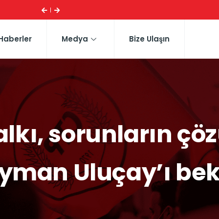
ESI ...
CTP HEYETI, TRAFIK EĞITIM PARKI’NI YERINDE INCELE
Haberler
Medya
Bize Ulaşın
lkı, sorunların çö
yman Uluçay’ı bek