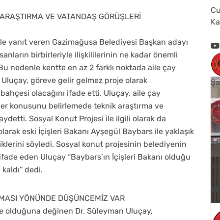
Cu
K ARAŞTIRMA VE VATANDAŞ GÖRÜŞLERİ
Ka
ikle yanıt veren Gazimağusa Belediyesi Başkan adayı
arın birbirleriyle ilişkililerinin ne kadar önemli
Bu nedenle kentte en az 2 farklı noktada aile çay
Uluçay, göreve gelir gelmez proje olarak
Şa
bahçesi olacağını ifade etti. Uluçay, aile çay
, yer konusunu belirlemede teknik araştırma ve
Cu
Cu
detti. Sosyal Konut Projesi ile ilgili olarak da
larak eski İçişleri Bakanı Ayşegül Baybars ile yaklaşık
1
iklerini söyledi. Sosyal konut projesinin belediyenin
u ifade eden Uluçay “Baybars’ın İçişleri Bakanı olduğu
Yo
kaldı” dedi.
V
MASI YÖNÜNDE DÜŞÜNCEMİZ VAR
re olduğuna değinen Dr. Süleyman Uluçay,