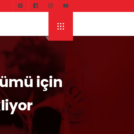
DI
ERHÜRMAN: TOPLAYIN PILINIZI PIRTINIZI, 
zümü için
liyor