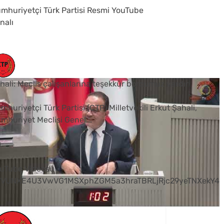
mhuriyetçi Türk Partisi Resmi YouTube
nalı
hali: Meclis çalışanlarına teşekkür borcumuz vardır
mhuriyetçi Türk Partisi (CTP) Milletvekili Erkut Şahali,
mhuriyet Meclisi Genel
...
0
uTube Videosu
VVUNXE4U3VwVG1MSXphZGM5a3hraTBRLjRjc29yeTNXekY4