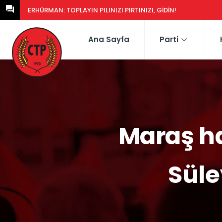
ERHÜRMAN: GÜNEY’DEKI YASA EŞDEĞERCIDEN MÜTEAHHIDE HERK
Ana Sayfa
Parti
Maraş ha
Süle