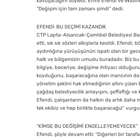
kavuşacağını söyledi. Emre Efendi ve ekibin
“Değişim için tam zamanı şimdi” dedi.
EFENDİ: BU SEÇİMİ KAZANDIK
CTP Lapta-Alsancak-Çamlıbel Belediyesi Baş
etti, sık sık sözleri alkışlarla kesildi. Efendi
aydınlığına yürüyüşünün ispatı olan bir gec
halk ve bölgemizin umudu buradadır. Biz bu 
bilgiye, beceriye, değişime ihtiyacı olduğun
koyduğunu, başaracağına olan inancının da 
yönetim şeklini hak etmediğinin altını çizen 
çağdaş belediyecilik anlayışını, şeffaflığı ve 
Efendi, çalışanların da halkın da artık daha
tek ekibiz ve hep birlikte başaracağız” vurgu
“KİMSE BU DEĞİŞİMİ ENGELLEYEMEYECEK”
Efendi, şöyle devam etti: “Diğerleri bir tarafa