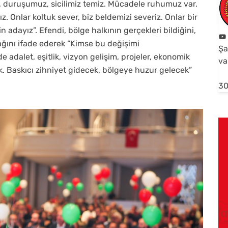
z, duruşumuz, sicilimiz temiz. Mücadele ruhumuz var.
fız. Onlar koltuk sever, biz beldemizi severiz. Onlar bir
n adayız”. Efendi, bölge halkının gerçekleri bildiğini,
ını ifade ederek “Kimse bu değişimi
Şa
adalet, eşitlik, vizyon gelişim, projeler, ekonomik
va
k. Baskıcı zihniyet gidecek, bölgeye huzur gelecek”
30