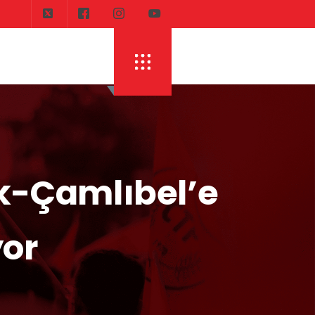
DI
ERHÜRMAN: TOPLAYIN PILINIZI PIRTINIZI, 
k-Çamlıbel’e
yor