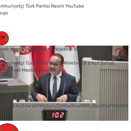
mhuriyetçi Türk Partisi Resmi YouTube
nalı
hali: Meclis çalışanlarına teşekkür borcumuz vardır
mhuriyetçi Türk Partisi (CTP) Milletvekili Erkut Şahali,
mhuriyet Meclisi Genel
...
0
uTube Videosu
VVUNXE4U3VwVG1MSXphZGM5a3hraTBRLjRjc29yeTNXekY4