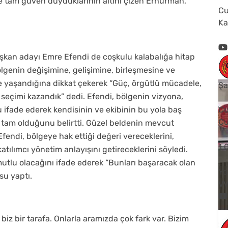
e tam güven duyduklarının altını çizen Erhürman,
Cu
Ka
kan adayı Emre Efendi de coşkulu kalabalığa hitap
, bölgenin değişimine, gelişimine, birleşmesine ve
e yaşandığına dikkat çekerek “Güç, örgütlü mücadele,
Şa
seçimi kazandık” dedi. Efendi, bölgenin vizyona,
u ifade ederek kendisinin ve ekibinin bu yola baş
Cu
Cu
tam olduğunu belirtti. Güzel beldenin mevcut
Efendi, bölgeye hak ettiği değeri vereceklerini,
1
katılımcı yönetim anlayışını getireceklerini söyledi.
 mutlu olacağını ifade ederek “Bunları başaracak olan
Yo
su yaptı.
V
 biz bir tarafa. Onlarla aramızda çok fark var. Bizim