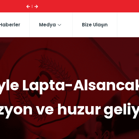
ESI ...
CTP HEYETI, TRAFIK EĞITIM PARKI’NI YERINDE INCELE
Haberler
Medya
Bize Ulaşın
’yle Lapta-Alsanca
zyon ve huzur geli