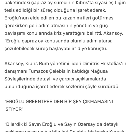
paketindeki çapraz oy sürecinin Kıbrıs’ta siyasi eşitliğin
tesis edildiği bir süreç olduğuna işaret ederek,
Eroğlu’nun elde edilen bu kazanımı ileri götürmesi
gerekirken geri adım atmasının yönetim ve güç
paylaşımı konularında kriz yarattığını belirtti. Akansoy,
“Eroğlu çapraz oy konusunda olumlu adım atarsa
çözülebilecek süreç başlayabilir” diye konuştu.
Akansoy, Kıbrıs Rum yönetimi lideri Dimitris Hristofias’ın
danışmanı Tumazos Çelebis’in katıldığı Mağusa
Söyleşilerinde detaylı ve çarpıcı açıklamalarda
bulunduğuna işaret ederek sözlerini şöyle sürdürdü:
“EROĞLU GREENTREE’DEN BİR ŞEY ÇIKMAMASINI
İSTİYOR”
“Dilerdik ki Sayın Eroğlu ve Sayın Özersay da detaylı
açıklama yasın ve biz bilgileri Çelebis, bir başka Kıbrıslı