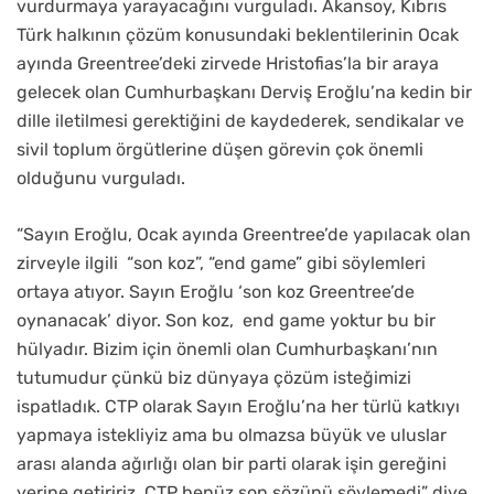
vurdurmaya yarayacağını vurguladı. Akansoy, Kıbrıs
Türk halkının çözüm konusundaki beklentilerinin Ocak
ayında Greentree’deki zirvede Hristofias’la bir araya
gelecek olan Cumhurbaşkanı Derviş Eroğlu’na kedin bir
dille iletilmesi gerektiğini de kaydederek, sendikalar ve
sivil toplum örgütlerine düşen görevin çok önemli
olduğunu vurguladı.
“Sayın Eroğlu, Ocak ayında Greentree’de yapılacak olan
zirveyle ilgili
“son koz”, “end game” gibi söylemleri
ortaya atıyor. Sayın Eroğlu ‘son koz Greentree’de
oynanacak’ diyor. Son koz,
end game yoktur bu bir
hülyadır. Bizim için önemli olan Cumhurbaşkanı’nın
tutumudur çünkü biz dünyaya çözüm isteğimizi
ispatladık. CTP olarak Sayın Eroğlu’na her türlü katkıyı
yapmaya istekliyiz ama bu olmazsa büyük ve uluslar
arası alanda ağırlığı olan bir parti olarak işin gereğini
yerine getiririz. CTP henüz son sözünü söylemedi” diye