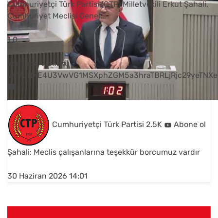
Cumhuriyetçi Türk Partisi (CTP) Milletvekili Erkut Şahali,
Cumhuriyet Meclisi Genel
...
1
0
YouTube Videosu
VVVUNXE4U3VwVG1MSXphZGM5a3hraTBRLjRjc29yeTNXe
Cumhuriyetçi Türk Partisi
2.5K
Abone ol
Şahali: Meclis çalışanlarına teşekkür borcumuz vardır
30 Haziran 2026 14:01