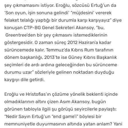
şey çıkmamasını istiyor. Eroğlu, sözcüsü Ertuğ’un da
‘Son oyun, işin sonuna gelindi’ “müjdesini’ vererek
felaket telalığı yaptığı bir durumla karşı karşıyayız” diye
konuşan CTP-BG Genel Sekreteri Akansoy, “bu,
Greentree’den bir şey çıkmasını istemediklerinin
göstergesidir. O zaman süreç 2012 Haziran’a kadar
sürüncemede kalır. Temmuz’da Kıbrıs Rum tarafının
dönem başkanlığı, 2013’te ise Güney Kıbrıs Başkanlık
seçimleri de ardı ardına geleceğinden bu sürünceme
durumu uzar” sözleriyle gelinen noktadan duyduğu
kaygıyı dile getirdi.
Eroğlu ve Hristofias’ın çözüme yönelik beklenti içinde
olmadıklarının altını çizen Asım Akansoy, bugün
görünen tabloyla ilgili şu görüşü seyircilerle paylaştı:
“Nedir Sayın Ertuğ’un “end game’i” böylesi bir
memnuniyetle duyurmasının altında yatan anlam? Yani