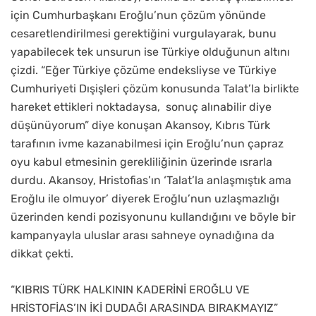
için Cumhurbaşkanı Eroğlu’nun çözüm yönünde
cesaretlendirilmesi gerektiğini vurgulayarak, bunu
yapabilecek tek unsurun ise Türkiye olduğunun altını
çizdi. “Eğer Türkiye çözüme endeksliyse ve Türkiye
Cumhuriyeti Dışişleri çözüm konusunda Talat’la birlikte
hareket ettikleri noktadaysa,
sonuç alınabilir diye
düşünüyorum” diye konuşan Akansoy, Kıbrıs Türk
tarafının ivme kazanabilmesi için Eroğlu’nun çapraz
oyu kabul etmesinin gerekliliğinin üzerinde ısrarla
durdu. Akansoy, Hristofias’ın ‘Talat’la anlaşmıştık ama
Eroğlu ile olmuyor’ diyerek Eroğlu’nun uzlaşmazlığı
üzerinden kendi pozisyonunu kullandığını ve böyle bir
kampanyayla uluslar arası sahneye oynadığına da
dikkat çekti.
“KIBRIS TÜRK HALKININ KADERİNİ EROĞLU VE
HRİSTOFİAS’IN İKİ DUDAĞI ARASINDA BIRAKMAYIZ”