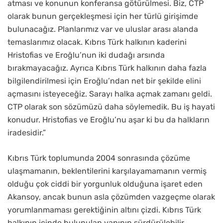
atması ve konunun konferansa götürülmesi. Biz, CTP
olarak bunun gerçekleşmesi için her türlü girişimde
bulunacağız. Planlarımız var ve uluslar arası alanda
temaslarımız olacak. Kıbrıs Türk halkının kaderini
Hristofias ve Eroğlu’nun iki dudağı arsında
bırakmayacağız. Ayrıca Kıbrıs Türk halkının daha fazla
bilgilendirilmesi için Eroğlu’ndan net bir şekilde elini
açmasını isteyeceğiz. Sarayı halka açmak zamanı geldi.
CTP olarak son sözümüzü daha söylemedik. Bu iş hayati
konudur. Hristofias ve Eroğlu’nu aşar ki bu da halkların
iradesidir.”
Kıbrıs Türk toplumunda 2004 sonrasında çözüme
ulaşmamanın, beklentilerini karşılayamamanın vermiş
olduğu çok ciddi bir yorgunluk olduğuna işaret eden
Akansoy, ancak bunun asla çözümden vazgeçme olarak
yorumlanmaması gerektiğinin altını çizdi. Kıbrıs Türk
halkının içinde bulunulan yapının sürdürülebilir