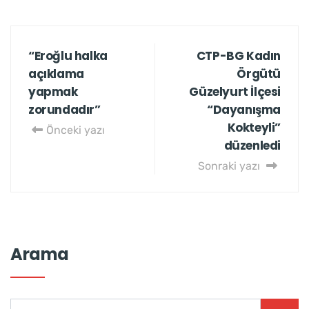
“Eroğlu halka
CTP-BG Kadın
açıklama
Örgütü
yapmak
Güzelyurt İlçesi
zorundadır”
“Dayanışma
Kokteyli”
Önceki yazı
düzenledi
Sonraki yazı
Arama