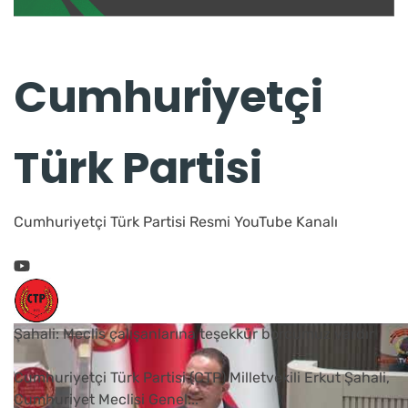
Cumhuriyetçi
Türk Partisi
Cumhuriyetçi Türk Partisi Resmi YouTube Kanalı
Şahali: Meclis çalışanlarına teşekkür borcumuz vardır
Cumhuriyetçi Türk Partisi (CTP) Milletvekili Erkut Şahali,
Cumhuriyet Meclisi Genel
...