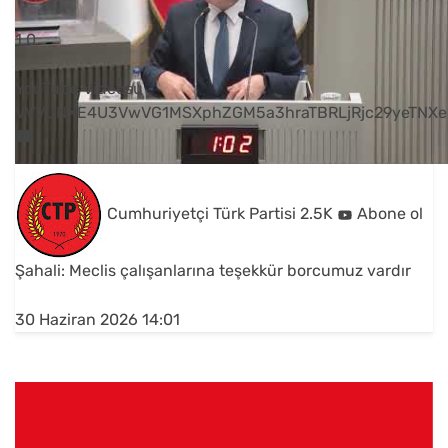
1
0
YouTube Videosu
VVVUNXE4U3VwVG1MSXphZGM5a3hraTBRLjRjc29yeTNXe
Cumhuriyetçi Türk Partisi
2.5K
Abone ol
Şahali: Meclis çalışanlarına teşekkür borcumuz vardır
30 Haziran 2026 14:01