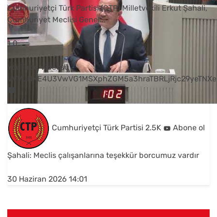
Cumhuriyetçi Türk Partisi (CTP) Milletvekili Erkut Şahali,
Cumhuriyet Meclisi Genel
...
1
0
YouTube Videosu
VVVUNXE4U3VwVG1MSXphZGM5a3hraTBRLjRjc29yeTNXe
Cumhuriyetçi Türk Partisi
2.5K
Abone ol
Şahali: Meclis çalışanlarına teşekkür borcumuz vardır
30 Haziran 2026 14:01