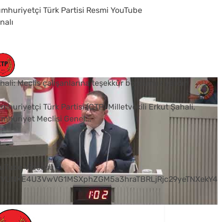
mhuriyetçi Türk Partisi Resmi YouTube
nalı
hali: Meclis çalışanlarına teşekkür borcumuz vardır
mhuriyetçi Türk Partisi (CTP) Milletvekili Erkut Şahali,
mhuriyet Meclisi Genel
...
0
uTube Videosu
VVUNXE4U3VwVG1MSXphZGM5a3hraTBRLjRjc29yeTNXekY4