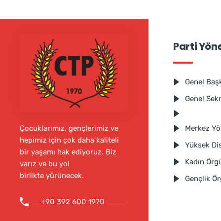
Parti Yön
Genel Baş
Genel Sek
Merkez Yö
Çocuklarımız, gençlerimiz ve
hepimiz için çok daha kaliteli
Yüksek Dis
bir yaşamı hak ediyoruz. Biz
Kadın Örg
varız ve bu yol
birlikte yürünecek.
Gençlik Ö
+90 392 600 1970