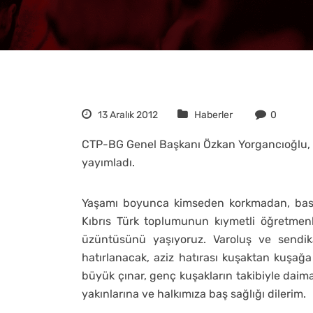
13 Aralık 2012
Haberler
0
CTP-BG Genel Başkanı Özkan Yorgancıoğlu, d
yayımladı.
Yaşamı boyunca kimseden korkmadan, bask
Kıbrıs Türk toplumunun kıymetli öğretmen
üzüntüsünü yaşıyoruz. Varoluş ve sendi
hatırlanacak, aziz hatırası kuşaktan kuşağa a
büyük çınar, genç kuşakların takibiyle daim
yakınlarına ve halkımıza baş sağlığı dilerim.