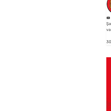
Şa
va
30