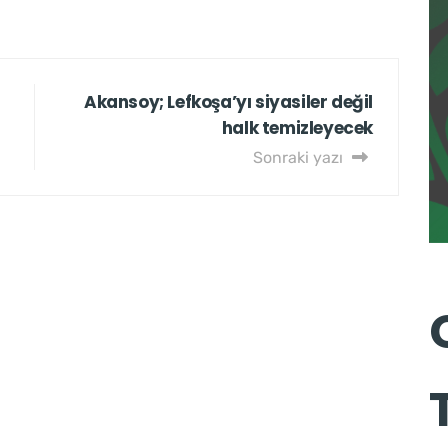
Akansoy; Lefkoşa’yı siyasiler değil
halk temizleyecek
Sonraki yazı