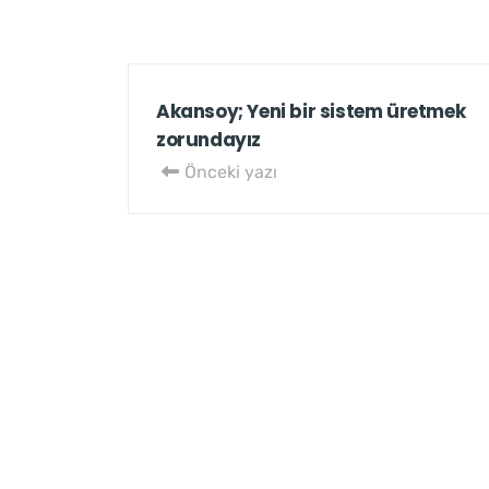
Akansoy; Yeni bir sistem üretmek
zorundayız
Önceki yazı