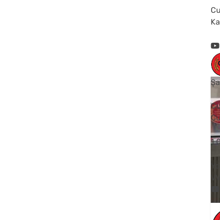
Cu
Ka
Şa
Cu
Cu
1
Yo
V