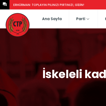
ERHÜRMAN: GÜNEY’DEKI YASA EŞDEĞERCIDEN MÜTEAHHIDE HERK
Ana Sayfa
Parti
İskeleli ka