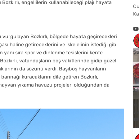
Bozkırlı, engellilerin kullanabileceği plajı hayata
Cu
Ka
ı vurgulayan Bozkırlı, bölgede hayata geçirecekleri
sı haline getireceklerini ve İskelelinin istediği gibi
Şa
n yanı sıra spor ve dinlenme tesislerini kente
zkırlı, vatandaşların boş vakitlerinde gidip güzel
Cu
caklarının da sözünü verdi. Başıboş hayvanların
Cu
arınağı kuracaklarını dile getiren Bozkırlı,
hayvan yıkama havuzu projeleri olduğundan da
1
Yo
V