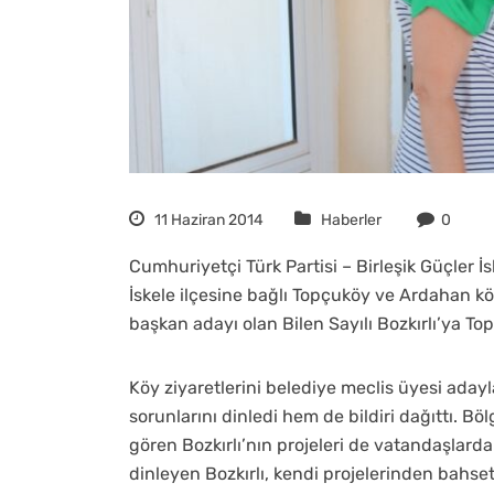
11 Haziran 2014
Haberler
0
Cumhuriyetçi Türk Partisi – Birleşik Güçler İ
İskele ilçesine bağlı Topçuköy ve Ardahan köy
başkan adayı olan Bilen Sayılı Bozkırlı’ya T
Köy ziyaretlerini belediye meclis üyesi adayl
sorunlarını dinledi hem de bildiri dağıttı. B
gören Bozkırlı’nın projeleri de vatandaşlarda
dinleyen Bozkırlı, kendi projelerinden bahsett