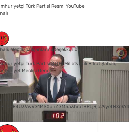
mhuriyetçi Türk Partisi Resmi YouTube
nalı
hali: Meclis çalışanlarına teşekkür borcumuz vardır
mhuriyetçi Türk Partisi (CTP) Milletvekili Erkut Şahali,
mhuriyet Meclisi Genel
...
0
uTube Videosu
VVUNXE4U3VwVG1MSXphZGM5a3hraTBRLjRjc29yeTNXekY4