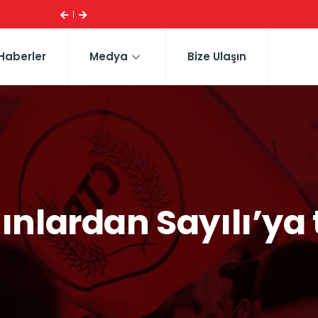
ESI ...
CTP HEYETI, TRAFIK EĞITIM PARKI’NI YERINDE INCELE
Haberler
Medya
Bize Ulaşın
dınlardan Sayılı’y