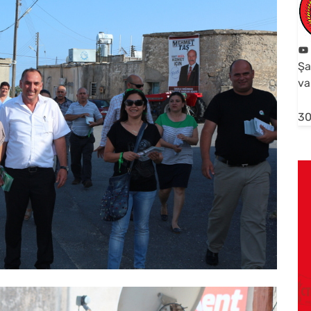
Şa
va
30