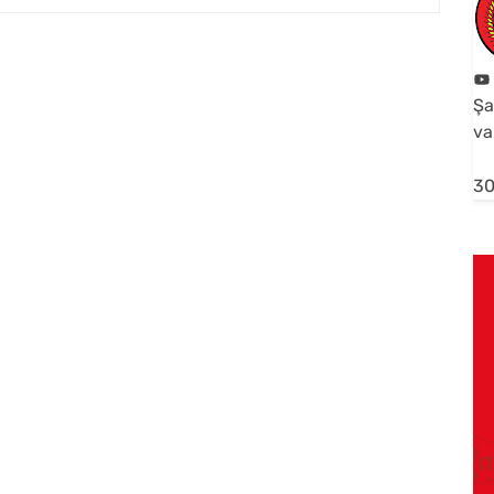
Şa
va
30