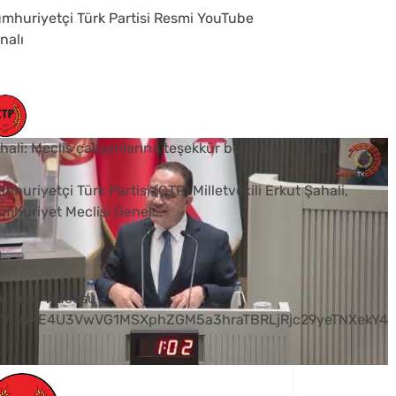
mhuriyetçi Türk Partisi Resmi YouTube
nalı
hali: Meclis çalışanlarına teşekkür borcumuz vardır
mhuriyetçi Türk Partisi (CTP) Milletvekili Erkut Şahali,
mhuriyet Meclisi Genel
...
0
uTube Videosu
VVUNXE4U3VwVG1MSXphZGM5a3hraTBRLjRjc29yeTNXekY4