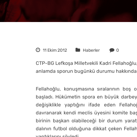
11 Ekim 2012
Haberler
0
CTP-BG Lefkoşa Milletvekili Kadri Fellahoğl
anlamda sporun bugünkü durumu hakkında
Fellahoğlu, konuşmasına sıralarının boş olm
başladı. Hükümetin spora en büyük darbeyi 
değişiklikle yaptığını ifade eden Fella
davranarak kendi meclis üyesini komite baş
birinin başkan olabileceği bir durum yaratt
dalının futbol olduğuna dikkat çeken Fellah
yaptıklarını söyledi.