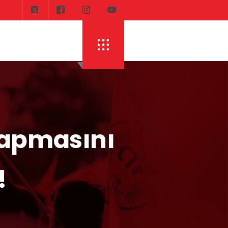
yapmasını
!