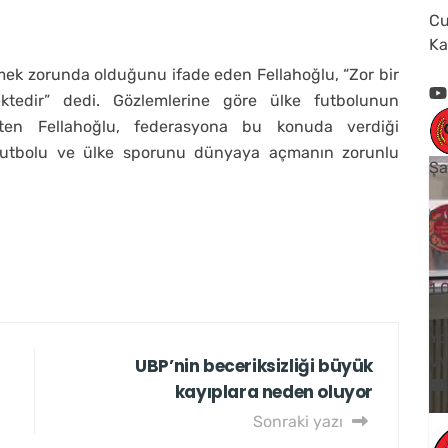
Cu
Ka
ek zorunda olduğunu ifade eden Fellahoğlu, “Zor bir
tedir” dedi. Gözlemlerine göre ülke futbolunun
ten Fellahoğlu, federasyona bu konuda verdiği
futbolu ve ülke sporunu dünyaya açmanın zorunlu
Şa
Cu
Cu
1
Yo
V
UBP’nin beceriksizliği büyük
kayıplara neden oluyor
Sonraki yazı