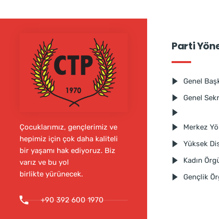
Parti Yön
Genel Baş
Genel Sek
Merkez Yö
Çocuklarımız, gençlerimiz ve
hepimiz için çok daha kaliteli
Yüksek Dis
bir yaşamı hak ediyoruz. Biz
Kadın Örg
varız ve bu yol
birlikte yürünecek.
Gençlik Ö
+90 392 600 1970