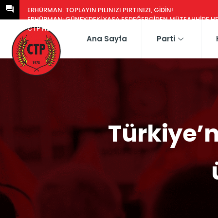
ERHÜRMAN: TOPLAYIN PILINIZI PIRTINIZI, GIDIN!
ERHÜRMAN: GÜNEY’DEKI YASA EŞDEĞERCIDEN MÜTEAHHIDE HERK
CTP HEYETI, TRAFIK EĞITIM PARKI’NI YERINDE INCELEDI
Ana Sayfa
Parti
Türkiye’