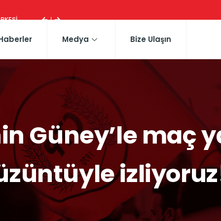
ESI ...
Haberler
Medya
Bize Ulaşın
nin Güney’le maç 
üzüntüyle izliyoruz