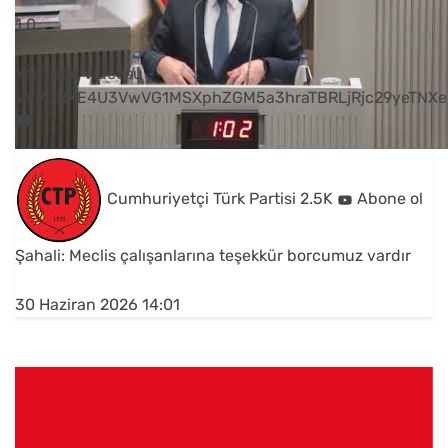
1
0
YouTube Videosu
VVVUNXE4U3VwVG1MSXphZGM5a3hraTBRLjRjc29yeTNXe
Cumhuriyetçi Türk Partisi
2.5K
Abone ol
Şahali: Meclis çalışanlarına teşekkür borcumuz vardır
30 Haziran 2026 14:01