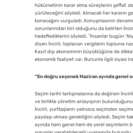
hükümetinin karar alma süreçlerini şeffaf, den
yürüteceğini söyledi. Alınacak her kararın g
konacağını vurguladı. Konuşmasının devamın
sorunlarından biri olduğunu da belirten İncir
hedeflediklerini söyledi. “İnsanlar bugün ‘N
diyen İncirli, toplanan vergilerin topluma n
Kayıt dışı ekonominin büyüklüğüne de dikkat 
ekonomik faaliyet var. Bununla ilgili siyasi ir
“En doğru seçenek Haziran ayında genel s
Seçim tarihi tartışmalarına da değinen İncirli
ve birlikte yönetim anlayışının bulunduğunu
İncirli, yurttaşların yalnızca seçimden seçime
paydaşı olması gerektiğini söyledi. Seçim takv
ayında hem genel hem de yerel seçimlerin bir
sorunlar yaratabileceği uyarısında bulundu. 