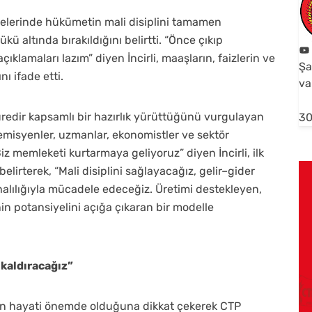
rmelerinde hükümetin mali disiplini tamamen
ükü altında bırakıldığını belirtti. “Önce çıkıp
ıklamaları lazım” diyen İncirli, maaşların, faizlerin ve
Şa
nı ifade etti.
va
redir kapsamlı bir hazırlık yürüttüğünü vurgulayan
30
ademisyenler, uzmanlar, ekonomistler ve sektör
 “Biz memleketi kurtarmaya geliyoruz” diyen İncirli, ilk
irterek, “Mali disiplini sağlayacağız, gelir–gider
alılığıyla mücadele edeceğiz. Üretimi destekleyen,
n potansiyelini açığa çıkaran bir modelle
 kaldıracağız”
un hayati önemde olduğuna dikkat çekerek CTP