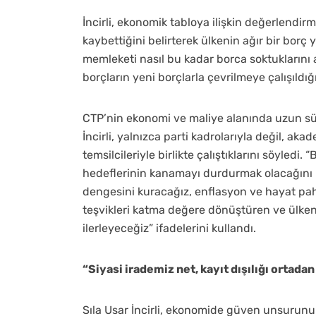
İncirli, ekonomik tabloya ilişkin değerlendi
kaybettiğini belirterek ülkenin ağır bir borç y
memleketi nasıl bu kadar borca soktuklarını aç
borçların yeni borçlarla çevrilmeye çalışıldığı
CTP’nin ekonomi ve maliye alanında uzun sü
İncirli, yalnızca parti kadrolarıyla değil, ak
temsilcileriyle birlikte çalıştıklarını söyledi.
hedeflerinin kanamayı durdurmak olacağını bel
dengesini kuracağız, enflasyon ve hayat pah
teşvikleri katma değere dönüştüren ve ülkeni
ilerleyeceğiz” ifadelerini kullandı.
“Siyasi irademiz net, kayıt dışılığı ortadan
Sıla Usar İncirli, ekonomide güven unsurun