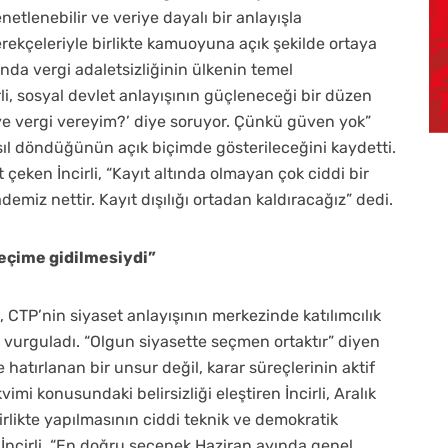
etlenebilir ve veriye dayalı bir anlayışla
erekçeleriyle birlikte kamuoyuna açık şekilde ortaya
da vergi adaletsizliğinin ülkenin temel
li, sosyal devlet anlayışının güçleneceği bir düzen
iye vergi vereyim?’ diye soruyor. Çünkü güven yok”
asıl döndüğünün açık biçimde gösterileceğini kaydetti.
çeken İncirli, “Kayıt altında olmayan çok ciddi bir
ademiz nettir. Kayıt dışılığı ortadan kaldıracağız” dedi.
eçime gidilmesiydi”
, CTP’nin siyaset anlayışının merkezinde katılımcılık
 vurguladı. “Olgun siyasette seçmen ortaktır” diyen
 hatırlanan bir unsur değil, karar süreçlerinin aktif
imi konusundaki belirsizliği eleştiren İncirli, Aralık
likte yapılmasının ciddi teknik ve demokratik
İncirli, “En doğru seçenek Haziran ayında genel