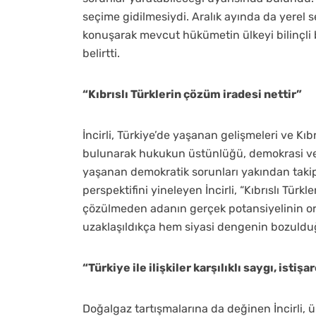
seçime gidilmesiydi. Aralık ayında da yerel s
konuşarak mevcut hükümetin ülkeyi bilinçli bi
belirtti.
“Kıbrıslı Türklerin çözüm iradesi nettir”
İncirli, Türkiye’de yaşanan gelişmeleri ve K
bulunarak hukukun üstünlüğü, demokrasi ve k
yaşanan demokratik sorunları yakından takip e
perspektifini yineleyen İncirli, “Kıbrıslı Türk
çözülmeden adanın gerçek potansiyelinin or
uzaklaşıldıkça hem siyasi dengenin bozulduğ
“Türkiye ile ilişkiler karşılıklı saygı, ist
Doğalgaz tartışmalarına da değinen İncirli,