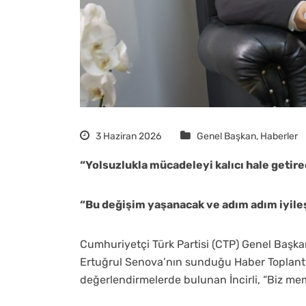
3 Haziran 2026
Genel Başkan
,
Haberler
“Yolsuzlukla mücadeleyi kalıcı hale getir
“Bu değişim yaşanacak ve adım adım iyile
Cumhuriyetçi Türk Partisi (CTP) Genel Başkan
Ertuğrul Senova’nın sunduğu Haber Toplantı
değerlendirmelerde bulunan İncirli, “Biz me