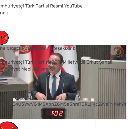
mhuriyetçi Türk Partisi Resmi YouTube
nalı
hali: Meclis çalışanlarına teşekkür borcumuz vardır
mhuriyetçi Türk Partisi (CTP) Milletvekili Erkut Şahali,
mhuriyet Meclisi Genel
...
0
uTube Videosu
VVUNXE4U3VwVG1MSXphZGM5a3hraTBRLjRjc29yeTNXekY4