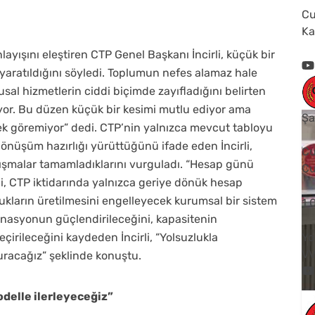
Cu
Ka
ışını eleştiren CTP Genel Başkanı İncirli, küçük bir
yaratıldığını söyledi. Toplumun nefes alamaz hale
musal hizmetlerin ciddi biçimde zayıfladığını belirten
iyor. Bu düzen küçük bir kesimi mutlu ediyor ama
Şa
ek göremiyor” dedi. CTP’nin yalnızca mevcut tabloyu
önüşüm hazırlığı yürüttüğünü ifade eden İncirli,
Cu
şmalar tamamladıklarını vurguladı. “Hesap günü
Cu
li, CTP iktidarında yalnızca geriye dönük hesap
kların üretilmesini engelleyecek kurumsal bir sistem
1
dinasyonun güçlendirileceğini, kapasitenin
eçirileceğini kaydeden İncirli, “Yolsuzlukla
Yo
V
uracağız” şeklinde konuştu.
odelle ilerleyeceğiz”