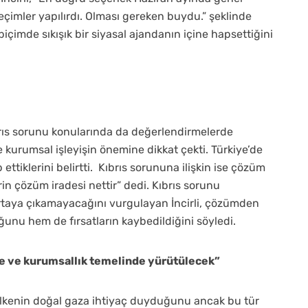
eçimler yapılırdı. Olması gereken buydu.” şeklinde
çimde sıkışık bir siyasal ajandanın içine hapsettiğini
ıbrıs sorunu konularında da değerlendirmelerde
urumsal işleyişin önemine dikkat çekti. Türkiye’de
ttiklerini belirtti. Kıbrıs sorununa ilişkin ise çözüm
lerin çözüm iradesi nettir” dedi. Kıbrıs sorunu
taya çıkamayacağını vurgulayan İncirli, çözümden
unu hem de fırsatların kaybedildiğini söyledi.
işare ve kurumsallık temelinde yürütülecek”
 ülkenin doğal gaza ihtiyaç duyduğunu ancak bu tür