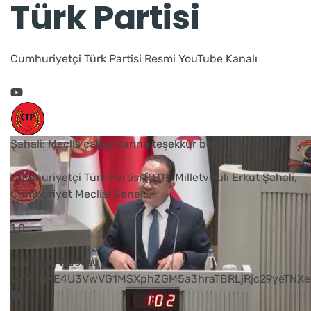
Türk Partisi
Cumhuriyetçi Türk Partisi Resmi YouTube Kanalı
Şahali: Meclis çalışanlarına teşekkür borcumuz vardır
Cumhuriyetçi Türk Partisi (CTP) Milletvekili Erkut Şahali,
Cumhuriyet Meclisi Genel
...
1
0
YouTube Videosu
VVVUNXE4U3VwVG1MSXphZGM5a3hraTBRLjRjc29yeTNXe