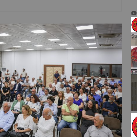
Şa
Cu
Cu
1
Yo
V