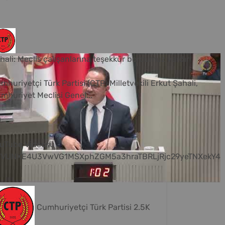
hali: Meclis çalışanlarına teşekkür borcumuz vardır
mhuriyetçi Türk Partisi (CTP) Milletvekili Erkut Şahali,
mhuriyet Meclisi Genel
...
0
uTube Videosu
VVUNXE4U3VwVG1MSXphZGM5a3hraTBRLjRjc29yeTNXekY4
Cumhuriyetçi Türk Partisi
2.5K