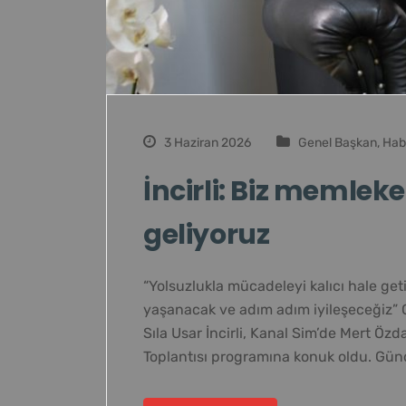
3 Haziran 2026
Genel Başkan
,
Hab
İncirli: Biz memle
geliyoruz
“Yolsuzlukla mücadeleyi kalıcı hale ge
yaşanacak ve adım adım iyileşeceğiz” 
Sıla Usar İncirli, Kanal Sim’de Mert Ö
Toplantısı programına konuk oldu. Gün