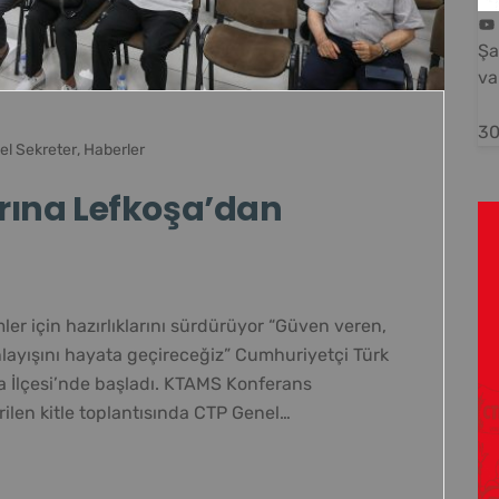
Şa
va
30
el Sekreter
,
Haberler
arına Lefkoşa’dan
r için hazırlıklarını sürdürüyor “Güven veren,
nlayışını hayata geçireceğiz” Cumhuriyetçi Türk
oşa İlçesi’nde başladı. KTAMS Konferans
rilen kitle toplantısında CTP Genel…