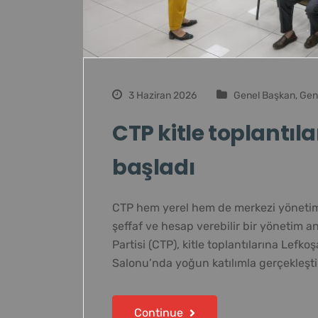
3 Haziran 2026
Genel Başkan
,
Gen
CTP kitle toplantıl
başladı
CTP hem yerel hem de merkezi yönetimle
şeffaf ve hesap verebilir bir yönetim a
Partisi (CTP), kitle toplantılarına Lefk
Salonu’nda yoğun katılımla gerçekleşti
Continue