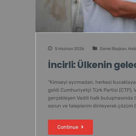
5 Haziran 2026
Genel Başkan
,
Hab
İncirli: Ülkenin gel
“Kimseyi ayırmadan, herkesi kucaklayar
geldi Cumhuriyetçi Türk Partisi (CTP), V
gerçekleşen Vadili halk buluşmasında CT
sorun ve taleplerini dinleyerek çözüm ö
Continue