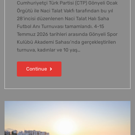
Cumhuriyetçi Türk Partisi (CTP) Gönyeli Ocak
Örgütü ile Naci Talat Vakfı tarafından bu yıl
28’incisi düzenlenen Naci Talat Halı Saha
Futbol Anı Turnuvası tamamlandı. 4-15
Temmuz 2026 tarihleri arasında Gönyeli Spor
Kulübü Akademi Sahası’nda gerçekleştirilen
turnuva, kadınlar ve 10 yaş…
Continue