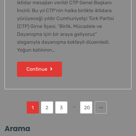
iktidar mesajları verildi CTP Genel Başkanı
İncirli: Bu yıl CTP’nin halka birlikte iktidara
yürüyeceği yıldır Cumhuriyetçi Türk Partisi
(CTP) Girne İlçesi, “Birlik, Mücadele ve
Dayanışma için bir araya geliyoruz”
sloganıyla dayanışma kokteyli düzenledi.
Yoğun katılımın…
Continue
…
1
2
3
20
Arama