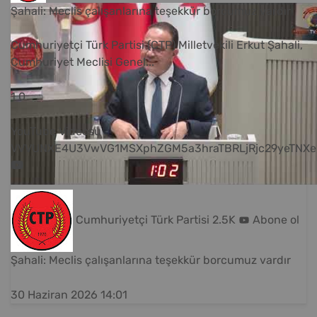
Şahali: Meclis çalışanlarına teşekkür borcumuz vardır
Cumhuriyetçi Türk Partisi (CTP) Milletvekili Erkut Şahali,
Cumhuriyet Meclisi Genel
...
1
0
YouTube Videosu
VVVUNXE4U3VwVG1MSXphZGM5a3hraTBRLjRjc29yeTNXe
Cumhuriyetçi Türk Partisi
2.5K
Abone ol
Şahali: Meclis çalışanlarına teşekkür borcumuz vardır
30 Haziran 2026 14:01