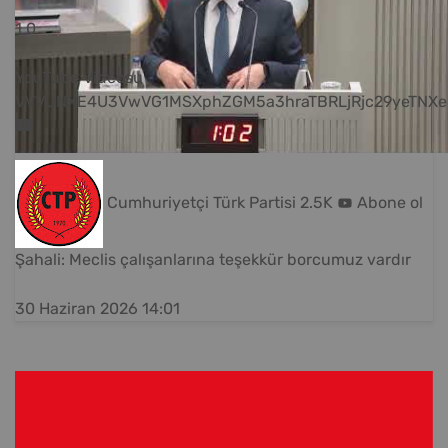
1
0
YouTube Videosu
VVVUNXE4U3VwVG1MSXphZGM5a3hraTBRLjRjc29yeTNXe
Cumhuriyetçi Türk Partisi
2.5K
Abone ol
Şahali: Meclis çalışanlarına teşekkür borcumuz vardır
30 Haziran 2026 14:01