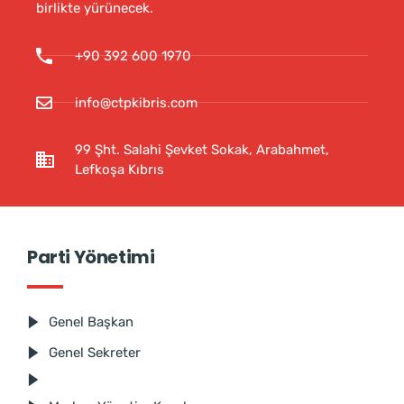
birlikte yürünecek.
+90 392 600 1970
info@ctpkibris.com
99 Şht. Salahi Şevket Sokak, Arabahmet,
Lefkoşa Kıbrıs
Parti Yönetimi
Genel Başkan
Genel Sekreter