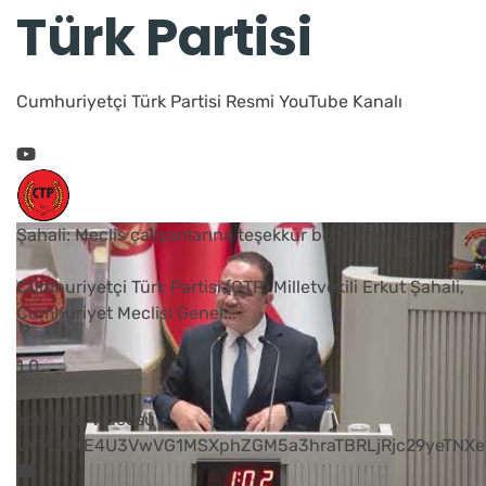
Türk Partisi
Cumhuriyetçi Türk Partisi Resmi YouTube Kanalı
Şahali: Meclis çalışanlarına teşekkür borcumuz vardır
Cumhuriyetçi Türk Partisi (CTP) Milletvekili Erkut Şahali,
Cumhuriyet Meclisi Genel
...
1
0
YouTube Videosu
VVVUNXE4U3VwVG1MSXphZGM5a3hraTBRLjRjc29yeTNXe