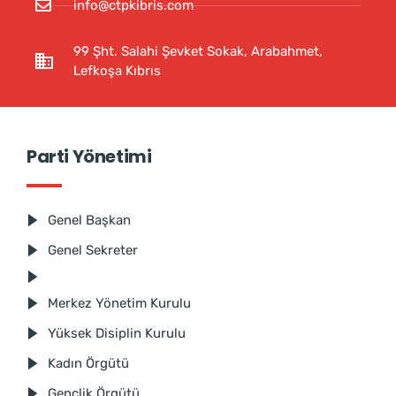
info@ctpkibris.com
99 Şht. Salahi Şevket Sokak, Arabahmet,
Lefkoşa Kıbrıs
Parti Yönetimi
Genel Başkan
Genel Sekreter
Merkez Yönetim Kurulu
Yüksek Disiplin Kurulu
Kadın Örgütü
Gençlik Örgütü