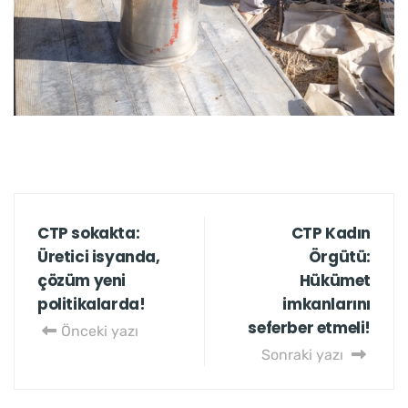
CTP sokakta:
CTP Kadın
Üretici isyanda,
Örgütü:
çözüm yeni
Hükümet
politikalarda!
imkanlarını
seferber etmeli!
Önceki yazı
Sonraki yazı