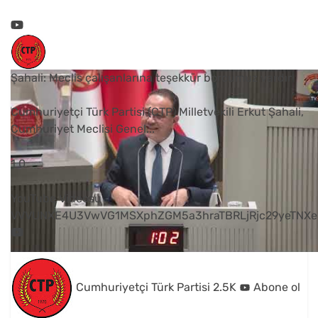
Şahali: Meclis çalışanlarına teşekkür borcumuz vardır
Cumhuriyetçi Türk Partisi (CTP) Milletvekili Erkut Şahali,
Cumhuriyet Meclisi Genel
...
1
0
YouTube Videosu
VVVUNXE4U3VwVG1MSXphZGM5a3hraTBRLjRjc29yeTNXe
Cumhuriyetçi Türk Partisi
2.5K
Abone ol