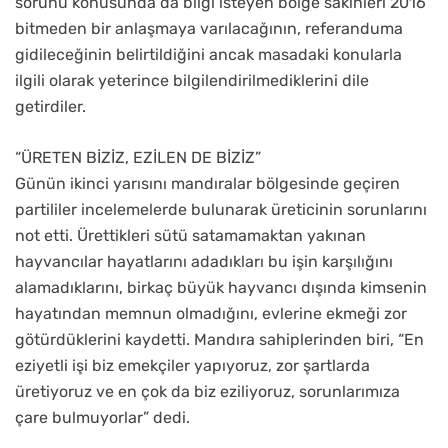
sorunu konusunda da bilgi isteyen bölge sakinleri 2016
bitmeden bir anlaşmaya varılacağının, referanduma
gidileceğinin belirtildiğini ancak masadaki konularla
ilgili olarak yeterince bilgilendirilmediklerini dile
getirdiler.
“ÜRETEN BİZİZ, EZİLEN DE BİZİZ”
Günün ikinci yarısını mandıralar bölgesinde geçiren
partililer incelemelerde bulunarak üreticinin sorunlarını
not etti. Ürettikleri sütü satamamaktan yakınan
hayvancılar hayatlarını adadıkları bu işin karşılığını
alamadıklarını, birkaç büyük hayvancı dışında kimsenin
hayatından memnun olmadığını, evlerine ekmeği zor
götürdüklerini kaydetti. Mandıra sahiplerinden biri, “En
eziyetli işi biz emekçiler yapıyoruz, zor şartlarda
üretiyoruz ve en çok da biz eziliyoruz, sorunlarımıza
çare bulmuyorlar” dedi.