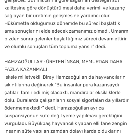
gelişecek. Süt miktarına göre sağlanan desteğin süt
kalitesine göre dönüştürülmesi daha verimli ve kazanç
sağlayan bir üretimin gelişmesine yardımcı olur.
Hükümette olduğumuz dönemde bu süreci başlattık
ama sonuçlarını elde edecek zamanımız olmadı. Umarım
bizden sonra gelenler başlattığımız süreci devam ettirir
ve olumlu sonuçları tüm topluma yansır” dedi.
HAMZAOĞULLARI: ÜRETEN İNSAN, MEMURDAN DAHA
FAZLA KAZANMALI
İskele milletvekili Biray Hamzaoğulları da hayvancıların
sıkıntılarına değinerek “Bu insanlar para kazansaydı
çatıları tamir edilmiş olacaktı, mandıralar eksikliklerle
dolu. Buralarda çalışanların sosyal sigortaları da yıllardır
ödenmemektedir” dedi. Hamzaoğulları ayrıca
süspansiyonun süte değil yeme yapılması gerektiğini
vurguladı. Büyükbaş hayvancılık yapan elli tane zengin
insanın süte yapılan zamdan dolayı karda olduklarını