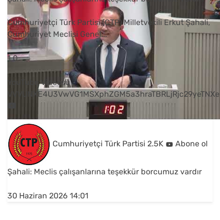
Cumhuriyetçi Türk Partisi (CTP) Milletvekili Erkut Şahali,
Cumhuriyet Meclisi Genel
...
1
0
YouTube Videosu
VVVUNXE4U3VwVG1MSXphZGM5a3hraTBRLjRjc29yeTNXe
Cumhuriyetçi Türk Partisi
2.5K
Abone ol
Şahali: Meclis çalışanlarına teşekkür borcumuz vardır
30 Haziran 2026 14:01