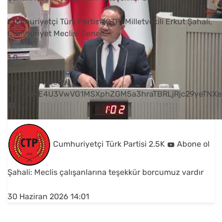
Cumhuriyetçi Türk Partisi (CTP) Milletvekili Erkut Şahali,
Cumhuriyet Meclisi Genel
...
1
0
YouTube Videosu
VVVUNXE4U3VwVG1MSXphZGM5a3hraTBRLjRjc29yeTNXe
Cumhuriyetçi Türk Partisi
2.5K
Abone ol
Şahali: Meclis çalışanlarına teşekkür borcumuz vardır
30 Haziran 2026 14:01