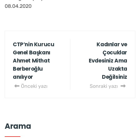
08.04.2020
CTP’nin Kurucu
Kadınlar ve
Genel Başkanı
Çocuklar
Ahmet Mithat
Evdesiniz Ama
Berberoğlu
Uzakta
anılıyor
Değilsiniz
Önceki yazı
Sonraki yazı
Arama