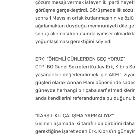
çözüm mesajı vermek isteyen iki parti heyeti
görüşme gerçekleştirdi. Görüşmede ilk sözü 
sonra 1 Mayıs’ın ortak kutlanmasının ve özl
ağırlamaktan duyduğu memnuniyeti dile geti
sonuç alınması konusunda iyimser olmadıkları
yoğunlaşılması gerektiğini söyledi.
ERK: “ÖNEMLİ GÜNLERDEN GEÇİYORUZ”
CTP-BG Genel Sekreteri Kutlay Erk, Kıbrıs 
yaşananları değerlendirmek için AKEL’i ziyare
güçleri olarak Annan Planı döneminde sadec
güneyde herhangi bir çaba sarf etmediklerini
anda kendilerini referandumda bulduğunu bel
“KARŞILIKLI ÇALIŞMA YAPMALIYIZ”
Gelinen aşamada iki tarafın da birbirini daha 
gerektiğine işaret eden Erk, Kıbrıs’ın güneyind