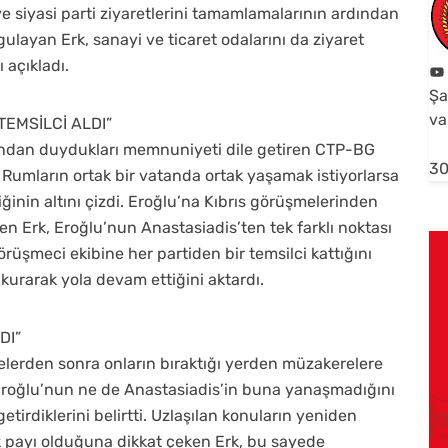
 ve siyasi parti ziyaretlerini tamamlamalarının ardından
ulayan Erk, sanayi ve ticaret odalarını da ziyaret
ı açıkladı.
Şa
va
TEMSİLCİ ALDI”
sından duydukları memnuniyeti dile getiren CTP-BG
30
ve Rumların ortak bir vatanda ortak yaşamak istiyorlarsa
ğinin altını çizdi. Eroğlu’na Kıbrıs görüşmelerinden
n Erk, Eroğlu’nun Anastasiadis’ten tek farklı noktası
rüşmeci ekibine her partiden bir temsilci kattığını
kurarak yola devam ettiğini aktardı.
DI”
lerden sonra onların bıraktığı yerden müzakerelere
 Eroğlu’nun ne de Anastasiadis’in buna yanaşmadığını
tirdiklerini belirtti. Uzlaşılan konuların yeniden
payı olduğuna dikkat çeken Erk, bu sayede