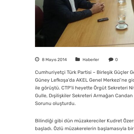
8 Mayıs 2014
Haberler
0
Cumhuriyetçi Türk Partisi – Birleşik Güçler 
Güney Lefkoşa’da AKEL Genel Merkezi’ne gid
ile görüştü. CTP’li heyette Örgüt Sekreteri N
Gulle, Dışilişkiler Sekreteri Armağan Candan
Sorunu oluşturdu.
Bilindiği gibi dün müzakereciler Kudret Öz
başladı. Özlü müzakerelerin başlamasıyla bi