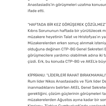
Anastasiadis’in görüşmeleri uzatma konusu
ifade etti.
“HAFTADA BİR KEZ GÖRÜŞEREK ÇÖZÜLMEZ
Kıbrıs Sorununun haftada bir yürütülecek m
müzakere heyetinin Talat ve Hristofyas’ın yapt
Müzakerelerden erken sonuç alınmak isteniy
olduğuna değinen CTP-BG Genel Sekreteri Erk,
görüşmecilere yardımcı olabilmek adına iki ta
çizdi. Erk, bu konuda CTP-BG ve AKEL’e büyü
KİPRİANU: “LİDERLERİ RAHAT BIRAKMAMALI
Rum lider Nikos Anastasiadis ve Türk lider 
inanmadıklarını belirten AKEL Genel Sekreteri
gerektiğini, çözüm güçlerinin görüşmeleri tak
müzakerelerden Ağustos ayına kadar bir so
Kiprianu, Türkiye Cumhuriyeti’nde yapılaca