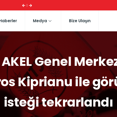
Haberler
Medya
Bize Ulaşın
 AKEL Genel Merkezi
os Kiprianu ile gö
isteği tekrarlandı