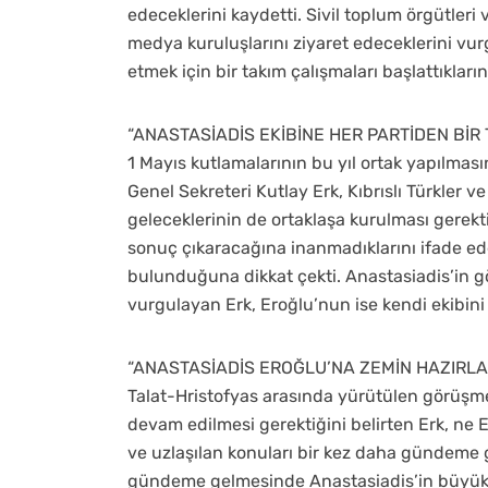
edeceklerini kaydetti. Sivil toplum örgütleri
medya kuruluşlarını ziyaret edeceklerini vurg
etmek için bir takım çalışmaları başlattıkların
“ANASTASİADİS EKİBİNE HER PARTİDEN BİR 
1 Mayıs kutlamalarının bu yıl ortak yapılma
Genel Sekreteri Kutlay Erk, Kıbrıslı Türkler 
geleceklerinin de ortaklaşa kurulması gerekti
sonuç çıkaracağına inanmadıklarını ifade ede
bulunduğuna dikkat çekti. Anastasiadis’in gö
vurgulayan Erk, Eroğlu’nun ise kendi ekibini 
“ANASTASİADİS EROĞLU’NA ZEMİN HAZIRLA
Talat-Hristofyas arasında yürütülen görüşme
devam edilmesi gerektiğini belirten Erk, ne
ve uzlaşılan konuları bir kez daha gündeme ge
gündeme gelmesinde Anastasiadis’in büyük 