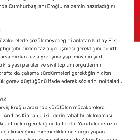
nda Cumhurbaşkanı Eroğlu’na zemin hazırladığını
”
üzakerelerle çözülemeyeceğini anlatan Kutlay Erk,
ığı gibi birden fazla görüşmesi gerektiğini belirtti.
orsa birden fazla görüşme yapılmasının şart
 siyasi partiler ve sivil toplum örgütlerinin
rafta da çalışma sürdürmeleri gerektiğinin altını
k görev düştüğünü ifade ederek sözlerini noktaladı.
YIZ”
Derviş Eroğlu arasında yürütülen müzakerelere
 Andros Kiprianu, iki liderin rahat bırakılmaması
ip etmeleri gerektiğini ifade etti. Yürütülecek özlü
nuç alınacağına inanmadıklarına vurgu yapan
k cumhurbaşkanlığı seçimlerinin de Kıbrıs Sorununa