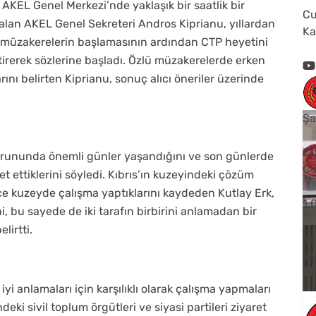
 AKEL Genel Merkezi’nde yaklaşık bir saatlik bir
Cu
alan AKEL Genel Sekreteri Andros Kiprianu, yıllardan
Ka
ü müzakerelerin başlamasının ardından CTP heyetini
rerek sözlerine başladı. Özlü müzakerelerde erken
nı belirten Kiprianu, sonuç alıcı öneriler üzerinde
Şa
Cu
Sorununda önemli günler yaşandığını ve son günlerde
Cu
t ettiklerini söyledi. Kıbrıs’ın kuzeyindeki çözüm
e kuzeyde çalışma yaptıklarını kaydeden Kutlay Erk,
1
, bu sayede de iki tarafın birbirini anlamadan bir
irtti.
Yo
V
iyi anlamaları için karşılıklı olarak çalışma yapmaları
eki sivil toplum örgütleri ve siyasi partileri ziyaret