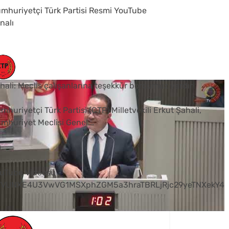
mhuriyetçi Türk Partisi Resmi YouTube
nalı
hali: Meclis çalışanlarına teşekkür borcumuz vardır
mhuriyetçi Türk Partisi (CTP) Milletvekili Erkut Şahali,
mhuriyet Meclisi Genel
...
0
uTube Videosu
VVUNXE4U3VwVG1MSXphZGM5a3hraTBRLjRjc29yeTNXekY4