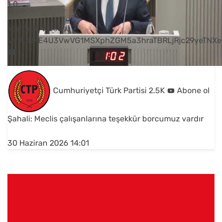
1
0
YouTube Videosu
VVVUNXE4U3VwVG1MSXphZGM5a3hraTBRLjRjc29yeTNXe
Cumhuriyetçi Türk Partisi
2.5K
Abone ol
Şahali: Meclis çalışanlarına teşekkür borcumuz vardır
30 Haziran 2026 14:01