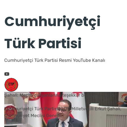
Cumhuriyetçi
Türk Partisi
Cumhuriyetçi Türk Partisi Resmi YouTube Kanalı
Şahali: Meclis çalışanlarına teşekkür borcumuz vardır
Cumhuriyetçi Türk Partisi (CTP) Milletvekili Erkut Şahali,
Cumhuriyet Meclisi Genel
...