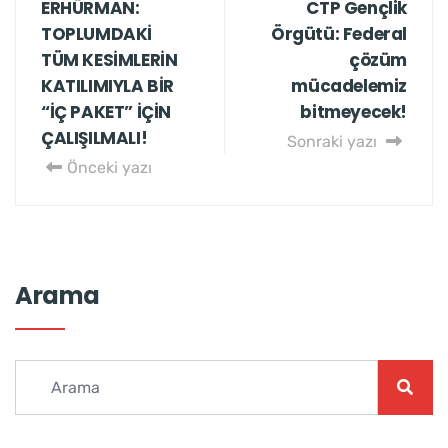
ERHÜRMAN:
CTP Gençlik
TOPLUMDAKİ
Örgütü: Federal
TÜM KESİMLERİN
çözüm
KATILIMIYLA BİR
mücadelemiz
“İÇ PAKET” İÇİN
bitmeyecek!
ÇALIŞILMALI!
Sonraki yazı
Önceki yazı
Arama