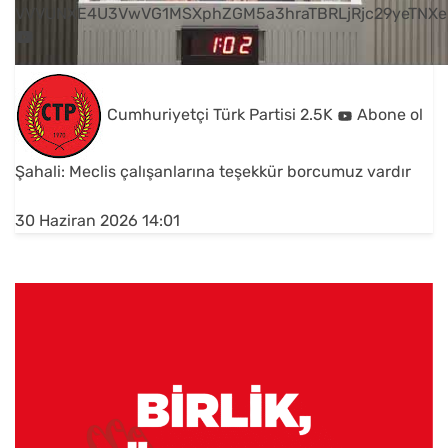
VVVUNXE4U3VwVG1MSXphZGM5a3hraTBRLjRjc29yeTNXe
Cumhuriyetçi Türk Partisi
2.5K
Abone ol
Şahali: Meclis çalışanlarına teşekkür borcumuz vardır
30 Haziran 2026 14:01