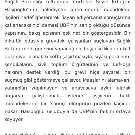
Sağlık Bakanlığı koltuğuna oturtulan Sayın Ertuğrul
Hasipoğlu’nun, belediyede süren onurlu mücadelede
işçileri hedef göstererek, ‘isyan ediyorsanız sonuçlarına
katlanacaksınız’ demesi UBP’nin sahip olduğu düşünce
yapısının, bakış açısının çok net bir göstergesidir. Bir
diktatör edasıyla grevdeki çalışanları suçlayan Sağlık
Bakanı kendi görevini yapacağına, başarısızlıklarına kılıf
bulamıyor olacak ki softa şaşırtmasıyla, siyasi partilerin,
sendikaların, sivil toplum örgütlerinin ve Lefkoşa
halkının destek verdiği bu grevi hiçe sayarak bir
suçmuş gibi göstermeye çalışıyor. Maaşlarını alamayan,
yatırımları yapılmayan ve anayasaya aykırı olarak
angarya çalıştırılmak istenen işçilerin haklı
mücadelesinin bir ‘sonuç’ olduğunu gözden kaçıran
Bakan Hasipoğlu, üslubuyla da UBP’nin farkını ortaya
koyuyor.
Sayın Bakan’ın, evine ekmek götüremeyen, sağlıksız