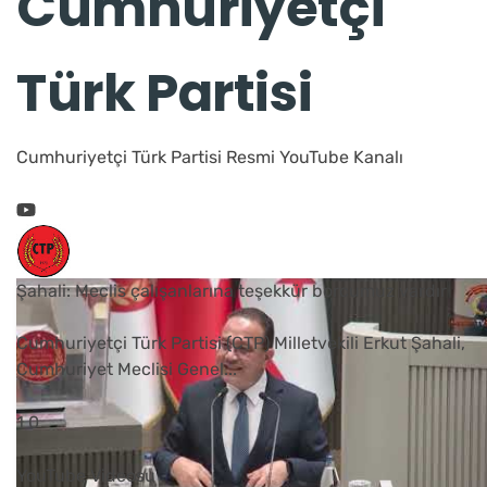
Cumhuriyetçi
Türk Partisi
Cumhuriyetçi Türk Partisi Resmi YouTube Kanalı
Şahali: Meclis çalışanlarına teşekkür borcumuz vardır
Cumhuriyetçi Türk Partisi (CTP) Milletvekili Erkut Şahali,
Cumhuriyet Meclisi Genel
...
1
0
YouTube Videosu