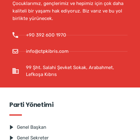
Çocuklarımız, gençlerimiz ve hepimiz için çok daha
kaliteli bir yaşamı hak ediyoruz. Biz varız ve bu yol
birlikte yürünecek.
+90 392 600 1970
info@ctpkibris.com
99 Şht. Salahi Şevket Sokak, Arabahmet,
Lefkoşa Kıbrıs
Parti Yönetimi
Genel Başkan
Genel Sekreter